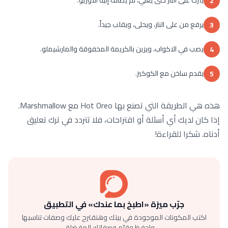
2
يرفع من على النار، ويحلى، ويقلب جيداً.
3
يصب في الاكواب، ويزين بالكريمة المخفوقة والمارشيملو.
4
يقدم ساخن مع الكوكيز.
5
هذه هي الطريقة التي تصنع بها Hot Oreo مع Marshmallow.
إذا كان لديك أي أسئلة أو اقتراحات، فلا تتردد في ترك تعليق
أدناه. شكرا للقراءة!
جرّب ميزة «اطبخ بما عندك» في التطبيق
اكتب المكونات الموجودة في بيتك وهنقترح عليك وصفات تناسبها
— واحفظ وقيّم وصفاتك المفضلة.