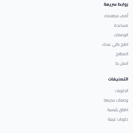
روابط سريعة
أضف مطعمك
مساعدة
الوصفات
اطبخ باللي عندك
المطابخ
اتصل بنا
التصنيفات
الحلويات
وصفات سريعة
اطباق رئيسية
حلويات غربية