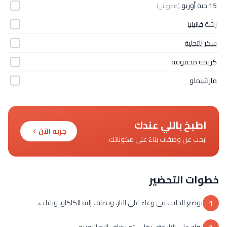
15 حبة
أوريو
(مجروش)
رشّة
فانيليا
سكر للتحلية
كريمة مخفوقة
مارشيملو
اطبخ باللي عندك
جربه الآن
ابحث عن وصفات بناءً على مكوناتك.
خطوات التحضير
يوضع الحليب في وعاء على النار، ويضاف إليه الكاكاو، ويقلب.
1
يترك على النار حتى يغلي، ثم يضاف إليه الاوريو.