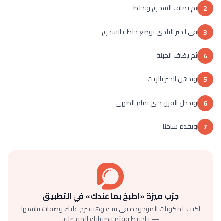
ثم يضاف السجق ويخلط
2
في الخبز البلدي يوضع خلطة السجق
3
ثم يضاف الجبنة
4
ويدهن الخبز بالزيت
5
ويدخل الفرن حتى تمام الطهي
6
ويقدم ساخنا
7
جرّب ميزة «اطبخ بما عندك» في التطبيق
اكتب المكونات الموجودة في بيتك وهنقترح عليك وصفات تناسبها
— واحفظ وقيّم وصفاتك المفضلة.