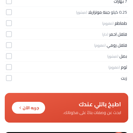
7
بهارات
0.25 كيلو
جبنة موتزاريلا
(مبشور)
طماطم
(مفروم)
فلفل احمر
(حار)
فلفل رومي
(مفروم)
بصل
(مبشور)
ثوم
(مفروم)
زيت
اطبخ باللي عندك
جربه الآن
ابحث عن وصفات بناءً على مكوناتك.