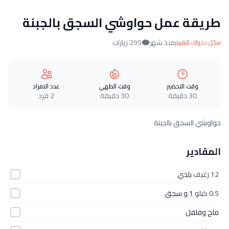
طريقة عمل حواوشي السجق بالجبنة
منذ شهر
295 زيارات
سجّل دخولك للتقييم
وقت التحضير
وقت الطهي
عدد الافراد
30 دقيقة
30 دقيقة
2 فرد
حواوشي السجق بالجبنة
المقادير
12 رغيف
بلدي
0.5 كيلو
1 و سجق
ملح وفلفل