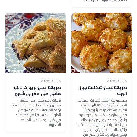
2026-07-08
2026-07-08
طريقة عمل شكلمة جوز
طريقة عمل بريوات باللوز
الهند
مقلي حلى مغربي شهير
شكلمة جوز الهند الحلويات المغربية
بريوات باللوز مقلي حلى مغربي
التي لابد أن تتذوقوها لأنها لذيذة
مشهور ولذيذ جدا ، سنقوم بتحضيره
للغاية وستحبونها كباراً وصغاراً
بهذه الطريقة الاصلية وهو من
فهي عبارة عن كرات من جوز الهند
الحلويات المغربية التي تحضر دائما
واللوز المطحون والبيض وغير ذلك
في كل الاوقات على المائدة
من المنكهات ويتم تزيينها بالشوكولا
المغربية .
والتوت المجفف وبرش الليمون
وهي سهلة ولا تحتاج الكثير من