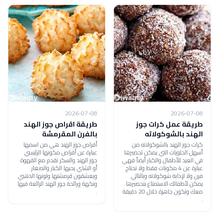
2026-07-08
2026-07-08
طريقة عمل كرات جوز
طريقة اقراص جوز الهند
الهند بالشوكولاته
بالفرن المقرمشة
كرات جوز الهند بالشوكولاته من
أقراص جوز الهند هي من اسمها
أسهل الحلويات التي يمكن تحضيرها
عبارة عن أقراص مكونها الرئيسي
في العيد للأطفال والكبار أيضاً فهي
جوز الهند والسكر تقدم مع القهوة
عبارة عن 4 مكونات فقط ولا تحتاج
أو الشاي يحبها الكبار والصغار
فرن ولا لإذابة شوكولاته وبالتالي
ويعشقون قرمشتها ولونها الذهبي
يمكن لأطفالك الاستمتاع بتحضيرها
ونكهة ورائحة جوز الهند الرائعة فيها
معك وتكون جاهزة خلال 20 دقيقة
.
.