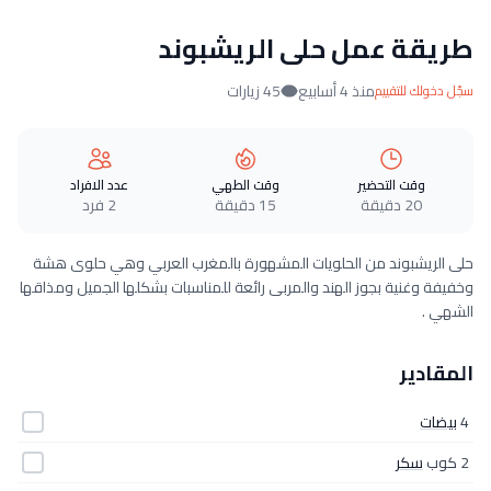
طريقة عمل حلى الريشبوند
منذ 4 أسابيع
45 زيارات
سجّل دخولك للتقييم
وقت التحضير
وقت الطهي
عدد الافراد
20 دقيقة
15 دقيقة
2 فرد
حلى الريشبوند من الحلويات المشهورة بالمغرب العربي وهي حلوى هشة
وخفيفة وغنية بجوز الهند والمربى رائعة للمناسبات بشكلها الجميل ومذاقها
الشهي .
المقادير
4
بيضات
2 كوب
سكر