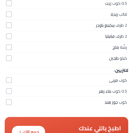
0.5 كوب
زيت
قالب
زبدة
2 ظرف
بيكينغ باودر
2 ظرف
فانيليا
رشّة
ملح
كيلو
طحين
للتزيين:
كوب
مربى
0.5 كوب
ماء زهر
كوب
جوز هند
اطبخ باللي عندك
جربه الآن