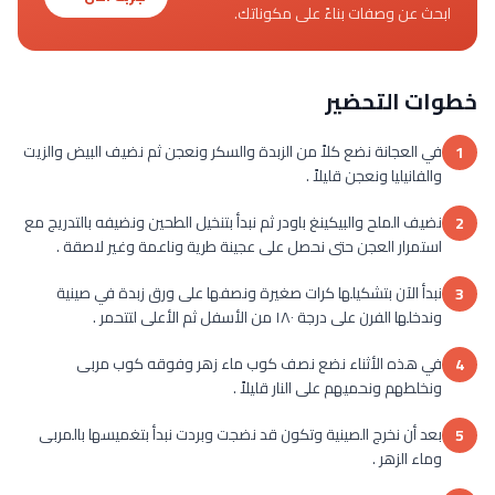
ابحث عن وصفات بناءً على مكوناتك.
خطوات التحضير
في العجانة نضع كلاً من الزبدة والسكر ونعجن ثم نضيف البيض والزيت
1
والفانيليا ونعجن قليلاً .
نضيف الملح والبيكينغ باودر ثم نبدأ بتنخيل الطحين ونضيفه بالتدريج مع
2
استمرار العجن حتى نحصل على عجينة طرية وناعمة وغير لاصقة .
نبدأ الآن بتشكيلها كرات صغيرة ونصفها على ورق زبدة في صينية
3
وندخلها الفرن على درجة ١٨٠ من الأسفل ثم الأعلى لتتحمر .
في هذه الأثناء نضع نصف كوب ماء زهر وفوقه كوب مربى
4
ونخلطهم ونحميهم على النار قليلاً .
بعد أن نخرج الصينية وتكون قد نضجت وبردت نبدأ بتغميسها بالمربى
5
وماء الزهر .