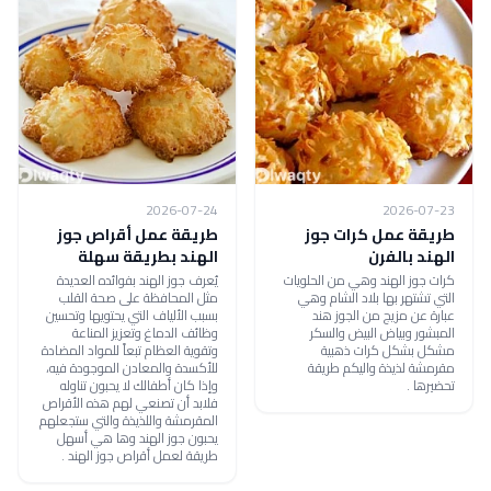
2026-07-24
2026-07-23
طريقة عمل كرات جوز
طريقة عمل أقراص جوز
الهند بالفرن
الهند بطريقة سهلة
كرات جوز الهند وهي من الحلويات
يُعرف جوز الهند بفوائده العديدة
التي تشتهر بها بلاد الشام وهي
مثل المحافظة على صحة القلب
عبارة عن مزيج من الجوز هند
بسبب الألياف التي يحتويها وتحسين
المبشور وبياض البيض والسكر
وظائف الدماغ وتعزيز المناعة
مشكل بشكل كرات ذهبية
وتقوية العظام تبعاً للمواد المضادة
مقرمشة لذيذة واليكم طريقة
للأكسدة والمعادن الموجودة فيه،
تحضيرها .
وإذا كان أطفالك لا يحبون تناوله
فلابد أن تصنعي لهم هذه الأقراص
المقرمشة واللذيذة والتي ستجعلهم
يحبون جوز الهند وها هي أسهل
طريقة لعمل أقراص جوز الهند .