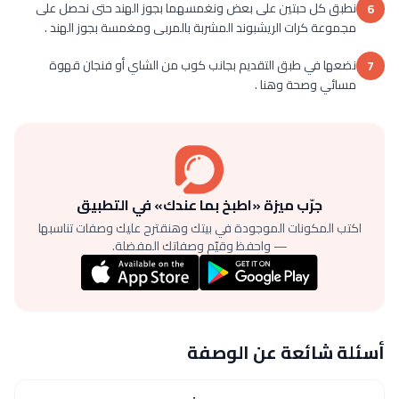
نطبق كل حبتين على بعض ونغمسهما بجوز الهند حتى نحصل على
6
مجموعة كرات الريشبوند المشربة بالمربى ومغمسة بجوز الهند .
نضعها في طبق التقديم بجانب كوب من الشاي أو فنجان قهوة
7
مسائي وصحة وهنا .
جرّب ميزة «اطبخ بما عندك» في التطبيق
اكتب المكونات الموجودة في بيتك وهنقترح عليك وصفات تناسبها
— واحفظ وقيّم وصفاتك المفضلة.
أسئلة شائعة عن الوصفة