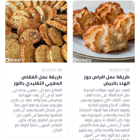
2026-07-08
2026-07-08
طريقة عمل اقراص جوز
طريقة عمل الفقاص
الهند بالبيض
المغربي التقليدي باللوز
يُعرف جوز الهند بفوائده العديدة
الفقاص هو حلى مغربي يحضر في
مثل المحافظة على صحة القلب
العيد أو في أي وقت فهو لذيذ
بسبب الألياف التي يحتويها وتحسين
ومقرمش ومكوناته عبارة عن طحين
وظائف الدماغ وتعزيز المناعة
ولوز وزيت وسكر وخميرة تمزج معاً
وتقوية العظام تبعاً للمواد المضادة
حتى تتشكل العجينة وبعد أن تنضج
للأكسدة والمعادن الموجودة فيه،
نقطعها ونضعها في الفرن حتى
وإذا كان أطفالك لا يحبون تناوله
تتحمر من الطرفين وبذلك يكون
فلابد أن تصنعي لهم هذه الأقراص
الفقاص الشهي جاهزاً لتناوله مع
المقرمشة واللذيذة والتي ستجعلهم
الشاي .
يحبون جوز الهند وها هي أسهل
طريقة لعمل أقراص جوز الهند .