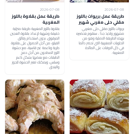
2026-07-08
2026-07-08
طريقة عمل بريوات باللوز
طريقة عمل بقلاوة باللوز
مقلي حلى مغربي شهير
المغربية
بريوات باللوز مقلي حلى مغربي
بقلاوة باللوز المغربية طريقة منزلية
مشهور ولذيذ جدا ، سنقوم بتحضيره
خفيفة وشهية لإعداد بقلاوة العجين
بهذه الطريقة الاصلية وهو من
المرقوق، بدون استخدام رقائق
الحلويات المغربية التي تحضر دائما
الفيلو، من أجل الحصول على بقلاوة
في كل الاوقات على المائدة
طرية وناعمة غير قاسية، مع حشوة
المغربية .
اللوز المطحون من أجل دمج
الطبقات مع بعضها بشكل ناعم
وسلس، ويمكنك تغير الحشوة للجوز
والبندق .