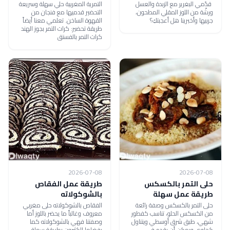
قدّمي البغرير مع الزبدة والعسل
التمرية المغربية حلي سهلة وسريعة
ورشّة من اللوز المقلي المطحون،
التحضير قدميها مع فنجان من
جربيها وأخبرينا هل أعجبتكِ؟
القهوة الساخن. تعلمي معنا أيضاً
طريقة تحضير: كرات التمر بجوز الهند
كرات التمر بالفستق
2026-07-08
2026-07-08
حلى التمر بالكسكس
طريقة عمل الفقاص
طريقة عمل سهلة
بالشوكولاته
حلى التمر بالكسكس وصفة رائعة
الفقاص بالشوكولاته حلى مغربي
من الكسكس الحلو، تناسب كفطور
معروف وغالباً ما يحضر باللوز أما
شهي، طبق شرق أوسطي ويتناول
وصفتنا فهي بالشوكولاته كما
كحلوى ويمكن أن يقدم في
يفضلها الكثيرون بطريقة سهلة