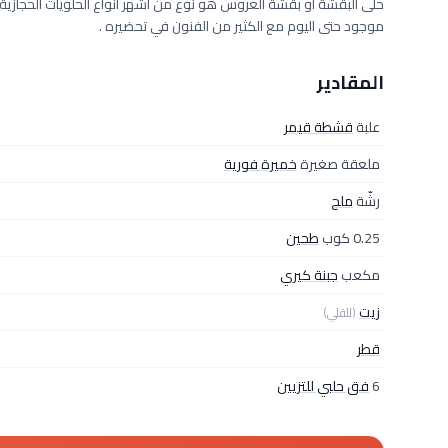
حلى البقشة او بقشة العروس هو نوع من اشهر انواع الحلويات الحجازية الق
موجود حتى اليوم مع الكثير من الفنون في تحضيره .
المقادير
علبة
قشطة قيمر
ملعقة صغيرة
خميرة فورية
رشّة
ملح
0.25 كوب
طحين
مكعب
جبنة كيري
زيت
(للقلي)
قطر
6
فق حلبي للتزيين