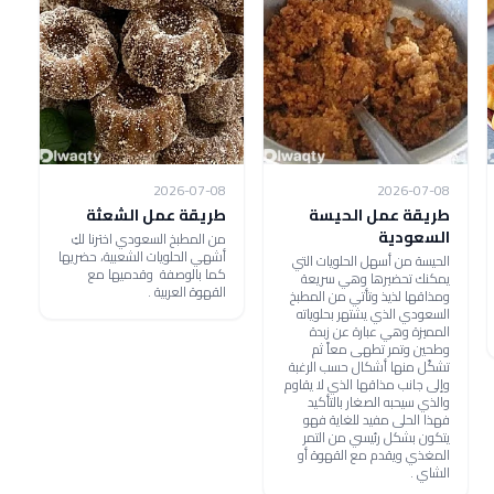
2026-07-08
2026-07-08
طريقة عمل الحيسة
طريقة عمل الشعثة
السعودية
من المطبخ السعودي اخترنا لكِ
أشهي الحلويات الشعبية، حضريها
الحيسة من أسهل الحلويات التي
كما بالوصفة وقدميها مع
يمكنك تحضيرها وهي سريعة
القهوة العربية .
ومذاقها لذيذ وتأتي من المطبخ
السعودي الذي يشتهر بحلوياته
المميزة وهي عبارة عن زبدة
وطحين وتمر تطهى معاً ثم
تشكّل منها أشكال حسب الرغبة
وإلى جانب مذاقها الذي لا يقاوم
والذي سيحبه الصغار بالتأكيد
فهذا الحلى مفيد للغاية فهو
يتكون بشكل رئيسي من التمر
المغذي ويقدم مع القهوة أو
الشاي .