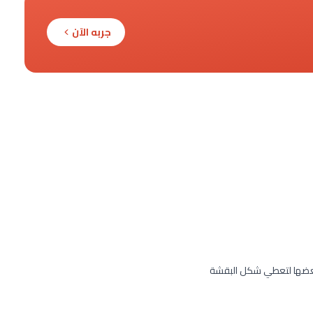
جربه الآن
بعضها لتعطي شكل البقشة