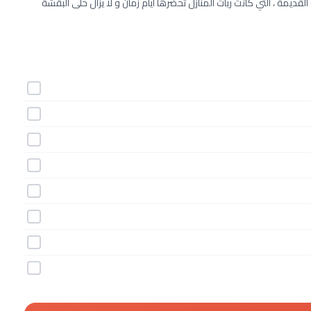
ديمة ، التي كانت ربات المنازل تحضرها ايام زمان و لا يزال حلى البقشة