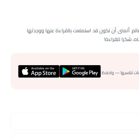
م. أتمنى أن تكون قد استمتعت بالقراءة عنها ووجدتها
اه. شكرا للقراءة!
ات تناسبها — واحفظ