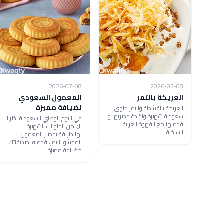
2026-07-08
2026-07-08
العريكة بالتمر
المعمول السعودي
لضيافة مميزة
العريكة بالقشطة والتمر حلوي
سعودية شهيرة ولذيذة حضريها و
في اليوم الوطني للسعودية اخترنا
قدميها مع القهوة العربية
لكِ من الحلويات الشهيرة
الساخنة.
بها طريقة تحضير المعمول
المحشو بالتمر، قدميه لصديقاتك
كضيافة مميزة!