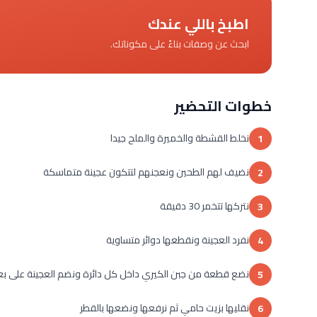
اطبخ باللي عندك
ابحث عن وصفات بناءً على مكوناتك.
خطوات التحضير
نخلط القشطة والخميرة والملح جيدا
1
نضيف لهم الطحين ونعجنهم لتتكون عجينة متماسكة
2
نتركها تتخمر 30 دقيقة
3
نفرد العجينة ونقطعها دوائر متساوية
4
نضع قطعة من جبن الكيري داخل كل دائرة ونضم العجينة على 
5
نقليها بزيت حامي ثم نرفعها ونضعها بالقطر
6