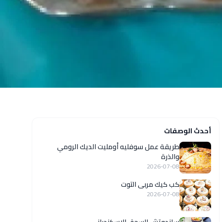
أحدث الوصفات
طريقة عمل سوفليه أومليت الديك الرومي
والذرة
2026-07-08
كب كيك مربى التوت
2026-07-08