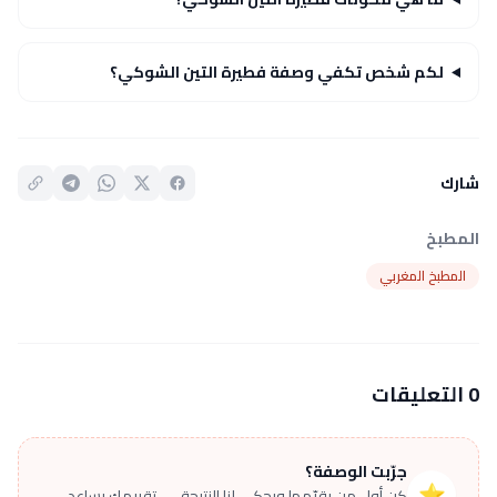
لكم شخص تكفي وصفة فطيرة التين الشوكي؟
شارك
المطبخ
المطبخ المغربي
0 التعليقات
جرّبت الوصفة؟
⭐
كن أول من يقيّمها ويحكي لنا النتيجة — تقييمك يساعد