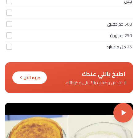
بيض
500 جم
دقيق
250 جم
زبدة
25 مل
ماء بارد
اطبخ باللي عندك
جربه الآن
ابحث عن وصفات بناءً على مكوناتك.