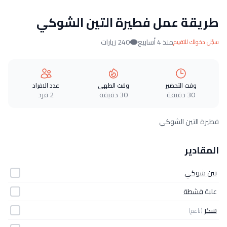
طريقة عمل فطيرة التين الشوكي
منذ 4 أسابيع
240 زيارات
سجّل دخولك للتقييم
وقت التحضير
وقت الطهي
عدد الافراد
30 دقيقة
30 دقيقة
2 فرد
فطيرة التين الشوكي
المقادير
تين شوكي
علبة
قشطة
سكر
(ناعم)