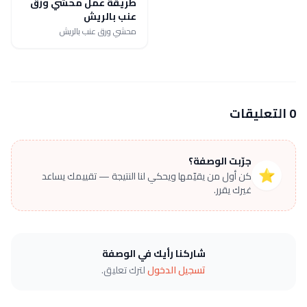
طريقة عمل محشي ورق
عنب بالريش
محشي ورق عنب بالريش
0 التعليقات
جرّبت الوصفة؟
⭐
كن أول من يقيّمها ويحكي لنا النتيجة — تقييمك يساعد
غيرك يقرر.
شاركنا رأيك في الوصفة
تسجيل الدخول
لترك تعليق.