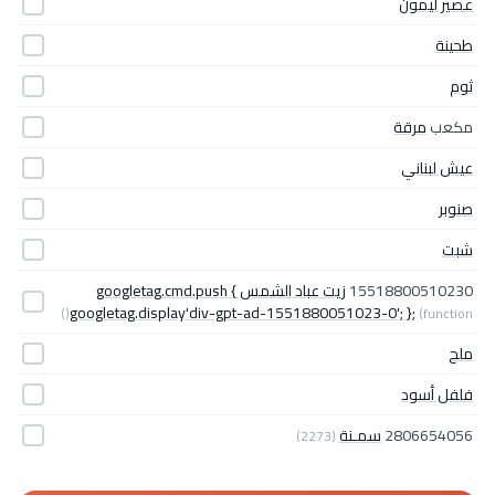
عصير ليمون
طحينة
ثوم
مكعب
مرقة
عيش لبناني
صنوبر
شبت
15518800510230
زيت عباد الشمس googletag.cmd.push {
googletag.display'div-gpt-ad-1551880051023-0'; };
(function()
ملح
فلفل أسود
2806654056
سمـنة
(2273)