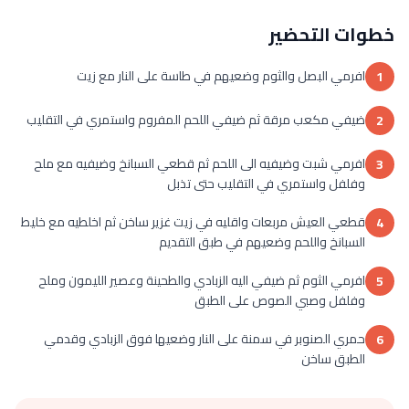
خطوات التحضير
افرمي البصل والثوم وضعيهم في طاسة على النار مع زيت
1
ضيفي مكعب مرقة ثم ضيفي اللحم المفروم واستمري في التقليب
2
افرمي شبت وضيفيه الى اللحم ثم قطعي السبانخ وضيفيه مع ملح
3
وفلفل واستمري في التقليب حتى تذبل
قطعي العيش مربعات واقليه في زيت غزير ساخن ثم اخلطيه مع خليط
4
السبانخ واللحم وضعيهم في طبق التقديم
افرمي الثوم ثم ضيفي اليه الزبادي والطحينة وعصير الليمون وملح
5
وفلفل وصبي الصوص على الطبق
حمري الصنوبر في سمنة على النار وضعيها فوق الزبادي وقدمي
6
الطبق ساخن