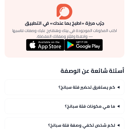
جرّب ميزة «اطبخ بما عندك» في التطبيق
اكتب المكونات الموجودة في بيتك وهنقترح عليك وصفات تناسبها
— واحفظ وقيّم وصفاتك المفضلة.
أسئلة شائعة عن الوصفة
كم يستغرق تحضير فتة سبانخ؟
ما هي مكونات فتة سبانخ؟
لكم شخص تكفي وصفة فتة سبانخ؟