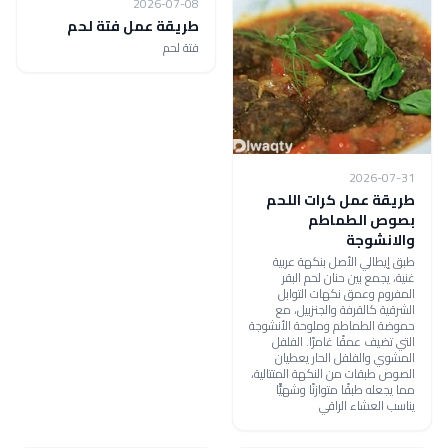
2026-07-08
طريقة عمل فتة لحم
فتة لحم
2026-07-31
طريقة عمل كرات اللحم
بصوص الطماطم
والانشوجة
طبق إيطالي الأصل بنكهة عربية
غنية، يجمع بين حنان لحم البقر
المفروم وعمق نكهات التوابل
الشرقية كالقرفة والجنزبيل، مع
حموضة الطماطم وملوحة الأنشوجة
التي تضيف عمقًا غامرًا. الفلفل
المشوي والفلفل الحار يعطيان
الصوص طبقات من النكهة المتتالية،
مما يجعله طبقًا متوازنًا وشهيًّا
يناسب العشاء الراقي