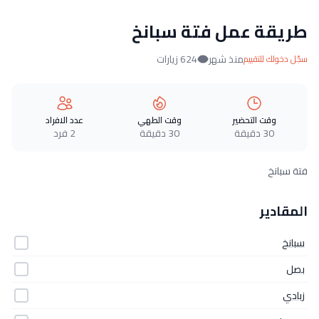
طريقة عمل فتة سبانخ
منذ شهر
624 زيارات
سجّل دخولك للتقييم
وقت التحضير
وقت الطهي
عدد الافراد
30 دقيقة
30 دقيقة
2 فرد
فتة سبانخ
المقادير
سبانخ
بصل
زبادي