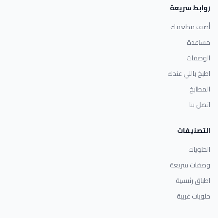
روابط سريعة
أضف مطعمك
مساعدة
الوصفات
اطبخ باللي عندك
المطابخ
اتصل بنا
التصنيفات
الحلويات
وصفات سريعة
اطباق رئيسية
حلويات غربية