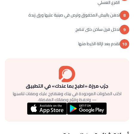
القرع العسلي
تدهن بالبيض المخفوق وترص في صينية عليها ورق زبدة
8
تدخل فرن ساخن حتى تنضج
9
تقدم بعد ازالة الخيط منها
10
جرّب ميزة «اطبخ بما عندك» في التطبيق
اكتب المكونات الموجودة في بيتك وهنقترح عليك وصفات تناسبها
— واحفظ وقيّم وصفاتك المفضلة.