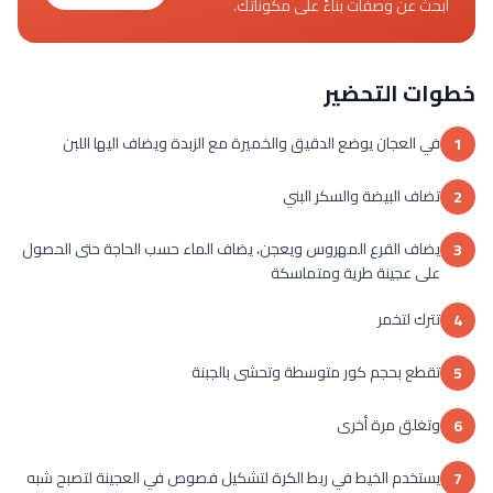
ابحث عن وصفات بناءً على مكوناتك.
خطوات التحضير
في العجان يوضع الدقيق والخميرة مع الزبدة ويضاف اليها اللبن
1
تضاف البيضة والسكر البني
2
يضاف القرع المهروس ويعجن، يضاف الماء حسب الحاجة حتى الحصول
3
على عجينة طرية ومتماسكة
تترك لتخمر
4
تقطع بحجم كور متوسطة وتحشى بالجبنة
5
وتغلق مرة أخرى
6
يستخدم الخيط في ربط الكرة لتشكيل فصوص في العجينة لتصبح شبه
7