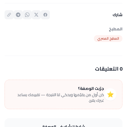
شارك
المطبخ
المطبخ المصري
0 التعليقات
جرّبت الوصفة؟
⭐
كن أول من يقيّمها ويحكي لنا النتيجة — تقييمك يساعد
غيرك يقرر.
شاركنا رأيك في الوصفة