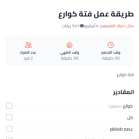
طريقة عمل فتة كوارع
منذ 4 أسابيع
541 زيارات
سجّل دخولك للتقييم
وقت التحضير
وقت الطهي
عدد الافراد
30 دقيقة
30 دقيقة
2 فرد
فتة كوارع
المقادير
كوارع
(مسلوق)
خل
عصير طماطم