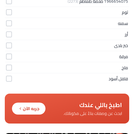
1966654075
صلصة طماطم
(2273)
ثوم
سمنه
أرز
خبز بلدى
مرقة
ملح
فلفل أسود
اطبخ باللي عندك
جربه الآن
ابحث عن وصفات بناءً على مكوناتك.