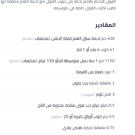
الفول الاخضر باللحم تحضر من حبوب الفول مع لحمة الغنم مضافةً لها 
اطيب اكلات الفول خاصة في موسمه .
المقادير
400 جم
لحمة ساق الغنم قليلة الدهن، لمكعبات
(مقطع)
41 كوب
4 ماء أو 1 ليتر
1150 جم
1 حبة بصل متوسطة الحأو 150 غرام، لمكعبات
(مقطع)
1 عود
صغير من القرفة
2 ملعقة كبيرة
زيت زبتون
3 فص
ثوم
(مهروس)
0.5 كيلو
غرام حب فول مثلحة، مذوبة من الثلج
0.5 جم
كوب أوراق كزبرة أو 25
(مفروم)
0.75 ملعقة كبيرة
طحين عادي