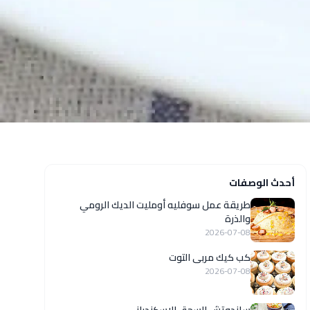
أحدث الوصفات
طريقة عمل سوفليه أومليت الديك الرومي
والذرة
2026-07-08
كب كيك مربى التوت
2026-07-08