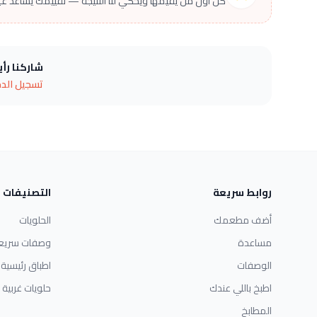
كن أول من يقيّمها ويحكي لنا النتيجة — تقييمك يساعد غير
شاركنا رأ
تسجيل الد
روابط سريعة
التصنيفات
أضف مطعمك
الحلويات
مساعدة
وصفات سريع
الوصفات
اطباق رئيسية
اطبخ باللي عندك
حلويات غربية
المطابخ