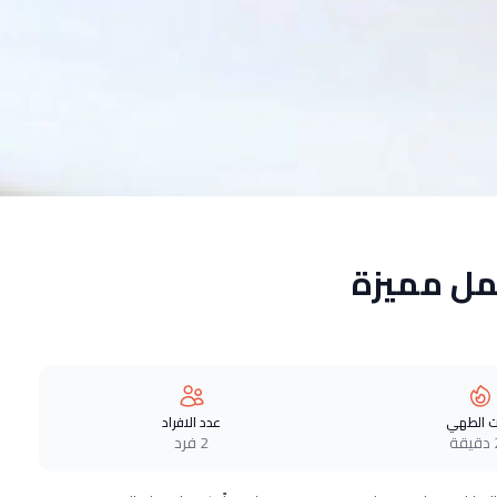
مل مميزة
 الطهي
عدد الافراد
ة
2 فرد