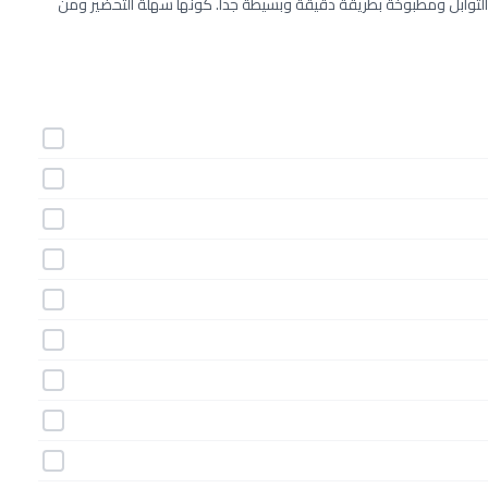
التوابل ومطبوخة بطريقة دقيقة وبسيطة جداً. كونها سهلة التحضير ومن