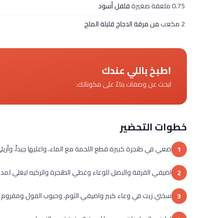
0.75 ملعقة صغيرة
فلفل أسود
2 مكعب
من مرقة الدجاج قليلة الملح
اطبخ باللي عندك
ابحث عن وصفات بناءً على مكوناتك.
خطوات التحضير
ضعي في طنجرة كبيرة قطع اللحمة مع الماء، واغليها جيداً، وأزيلي 
1
اضيفي القرفة والبصل للوعاء وغطي الطنجرة واتركيه ليغلي لمدة 1ساعة على نار منخفضة، أو حتى تصبح اللحمة ناض
2
سخني زيت في وعاء كبير واضيفي الثوم، وحبوب الفول ومفروم ال
3