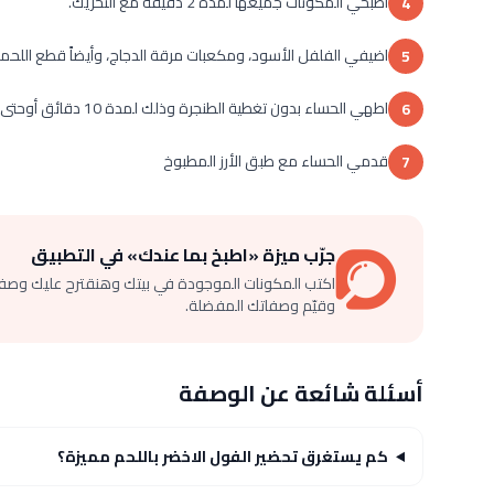
اطبخي المكونات جميعها لمدة 2 دقيقة مع التحريك.
4
اضيفي الفلفل الأسود، ومكعبات مرقة الدجاج، وأيضاً قطع اللح
5
اطهي الحساء بدون تغطية الطنجرة وذلك لمدة 10 دقائق أوحتى يصبح الفول ناضجاً تماماً.
6
قدمي الحساء مع طبق الأرز المطبوخ
7
جرّب ميزة «اطبخ بما عندك» في التطبيق
اكتب المكونات الموجودة في بيتك وهنقترح عليك وصف
وقيّم وصفاتك المفضلة.
أسئلة شائعة عن الوصفة
كم يستغرق تحضير الفول الاخضر باللحم مميزة؟