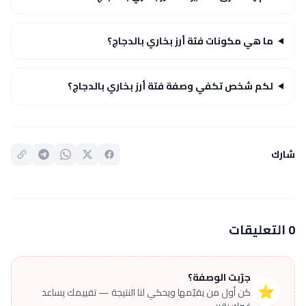
ما هي مكونات فتة أرز بخاري بالدجاج؟
لكم شخص تكفي وصفة فتة أرز بخاري بالدجاج؟
شارك
0 التعليقات
جرّبت الوصفة؟
⭐
كن أول من يقيّمها ويحكي لنا النتيجة — تقييمك يساعد
غيرك يقرر.