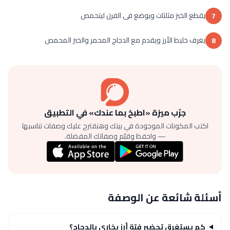
يقطع الخبز مثلثات ويوضع فى الفرن ليتحمص
7
يغرف خليط الأرز ويقدم مع الدجاج المحمر والخبز المحمص
8
جرّب ميزة «اطبخ بما عندك» في التطبيق
اكتب المكونات الموجودة في بيتك وهنقترح عليك وصفات تناسبها
— واحفظ وقيّم وصفاتك المفضلة.
أسئلة شائعة عن الوصفة
كم يستغرق تحضير فتة أرز بخاري بالدجاج؟