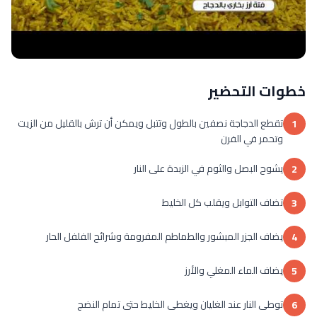
خطوات التحضير
تقطع الدجاجة نصفين بالطول وتتبل ويمكن أن ترش بالقليل من الزيت
1
وتحمر في الفرن
يشوح البصل والثوم في الزبدة على النار
2
تضاف التوابل ويقلب كل الخليط
3
يضاف الجزر المبشور والطماطم المفرومة وشرائح الفلفل الحار
4
يضاف الماء المغلي والأرز
5
توطى النار عند الغليان ويغطى الخليط حتى تمام النضج
6