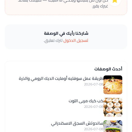
كن أول من يقيّمها ويحكي لنا النتيجة — تقييمك يساعد
غيرك يقرر.
شاركنا رأيك في الوصفة
تسجيل الدخول
لترك تعليق.
أحدث الوصفات
طريقة عمل سوفليه أومليت الديك الرومي والذرة
2026-07-08
كب كيك مربى التوت
2026-07-08
ساندوتش السجق الاسكندراني
2026-07-08