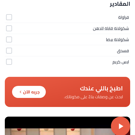
المقادير
فراولة
شكولاتة قابلة للدهن
شكولاتة بيضا
فسدق
ايس كريم
اطبخ باللي عندك
جربه الآن
ابحث عن وصفات بناءً على مكوناتك.