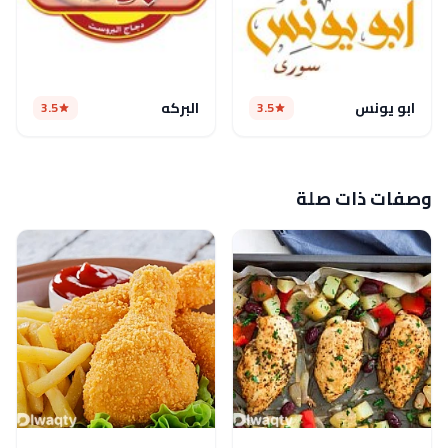
ابو يونس
البركه
3.5
3.5
وصفات ذات صلة