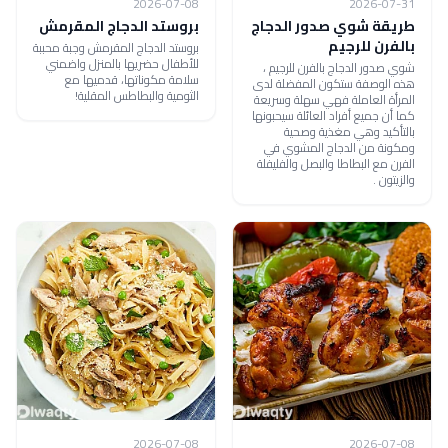
2026-07-08
2026-07-31
طريقة شوي صدور الدجاج
بروستد الدجاج المقرمش
بالفرن للرجيم
بروستد الدجاج المقرمش وجبة محببة
للأطفال حضريها بالمنزل واضمني
شوي صدور الدجاج بالفرن للرجيم ،
سلامة مكوناتها، قدميها مع
هذه الوصفة ستكون المفضلة لدى
الثومية والبطاطس المقلية!
المرأة العاملة فهي سهلة وسريعة
كما أن جميع أفراد العائلة سيحبونها
بالتأكيد وهي مغذية وصحية
ومكونة من الدجاج المشوي في
الفرن مع البطاطا والبصل والفليفلة
والزيتون .
2026-07-08
2026-07-08