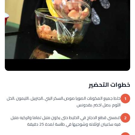
خطوات التحضير
خلط جميع المكونات الصويا صوص،السكر البني ،الجنزبيل ،الليمون ،الخل
1
الثوم ،بصل اخضر ،بقدونس
اغمسي قطع الدجاج في الخليط حتى يكون متبل تماما واتركيه متبل
2
فيه ساعيتن اوثلاته وشوحيها في طاسة لمدة 25 دقيقة