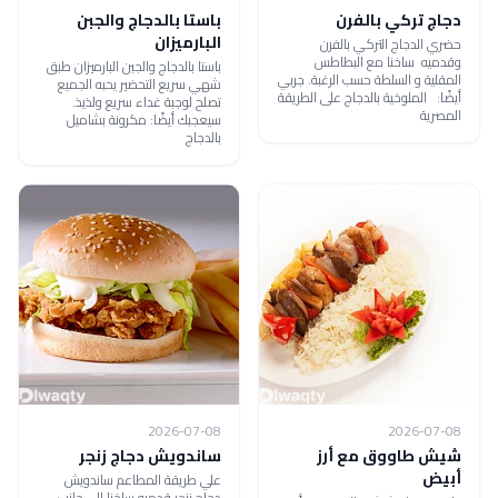
دجاج تركي بالفرن
باستا بالدجاج والجبن
البارميزان
حضري الدجاج التركي بالفرن
وقدميه ساخنا مع البطاطس
باستا بالدجاج والجبن البارميزان طبق
المقلية و السلطة حسب الرغبة. جربي
شهي سريع التحضير يحبه الجميع
أيضًا: الملوخية بالدجاج على الطريقة
تصلح لوجبة غداء سريع ولذيذ.
المصرية
سيعجبك أيضًا: مكرونة بشاميل
بالدجاج
2026-07-08
2026-07-08
شيش طاووق مع أرز
ساندويش دجاج زنجر
أبيض
علي طريقة المطاعم ساندويش
دجاج زنجر قدميه ساخنا إلى جانب