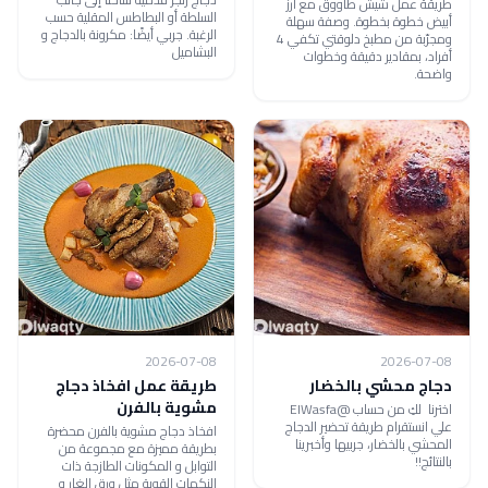
طريقة عمل شيش طاووق مع أرز
السلطة أو البطاطس المقلية حسب
أبيض خطوة بخطوة. وصفة سهلة
الرغبة. جربي أيضًا: مكرونة بالدجاج و
ومجرّبة من مطبخ دلوقتي تكفي 4
البشاميل
أفراد، بمقادير دقيقة وخطوات
واضحة.
2026-07-08
2026-07-08
دجاج محشي بالخضار
طريقة عمل افخاذ دجاج
مشوية بالفرن
اخترنا لكِ من حساب @ElWasfa
علي انستقرام طريقة تحضير الدجاج
افخاذ دجاج مشوية بالفرن محضرة
المحشي بالخضار، جربيها وأخبرينا
بطريقة مميزة مع مجموعة من
بالنتائج!!
التوابل و المكونات الطازجة ذات
النكهات القوية مثل ورق الغار و