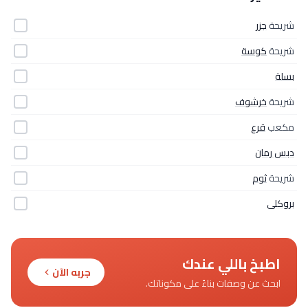
شريحة
جزر
شريحة
كوسة
بسلة
شريحة
خرشوف
مكعب
قرع
دبس رمان
شريحة
ثوم
بروكلى
اطبخ باللي عندك
جربه الآن
ابحث عن وصفات بناءً على مكوناتك.