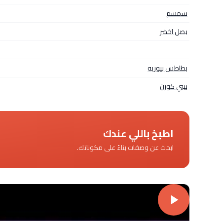
سمسم
بصل اخضر
بطاطس بيوريه
بيبي كورن
اطبخ باللي عندك
ابحث عن وصفات بناءً على مكوناتك.