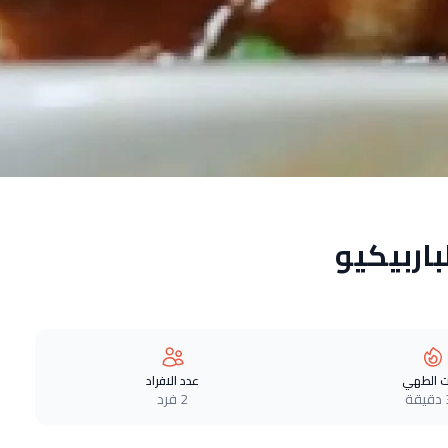
اربيكيو
 الطهي
عدد الافراد
ة
2 فرد