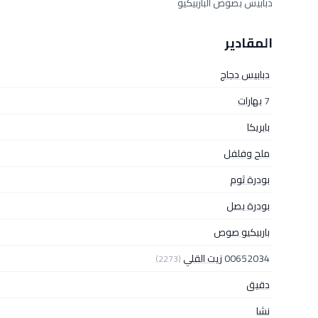
دبابيس بصوص الباربيكيو
المقادير
دبابيس دجاج
7
بهارات
بابريكا
ملح وفلفل
بودرة ثوم
بودرة بصل
باربيكيو صوص
00652034
زيت القلي
(2273)
دقيق
نشا