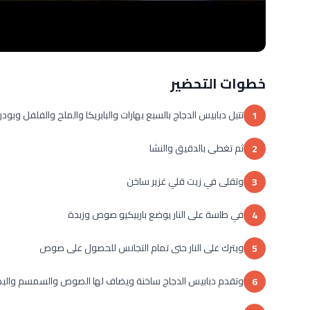
خطوات التحضير
تتبل دبابيس الدجاج بالسبع بهارات والبابريكا والملح والفلفل وبو
1
ثم تغطى بالدقيق والنشا
2
وتقلى في زيت قلي غزير ساخن
3
في طاسة على النار يوضع باربيكيو صوص وزبدة
4
ويترك على النار حتى تمام التجانس للحصول على صوص
5
وتقدم دبابيس الدجاج ساخنة ويضاف لها الصوص والسمسم والبص
6