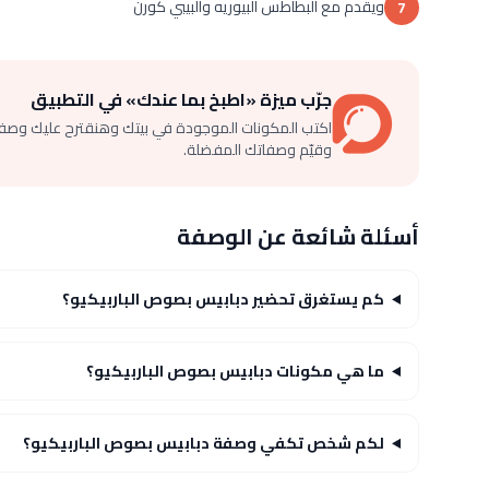
ويقدم مع البطاطس البيوريه والبيبي كورن
7
جرّب ميزة «اطبخ بما عندك» في التطبيق
اكتب المكونات الموجودة في بيتك وهنقترح عليك وصف
وقيّم وصفاتك المفضلة.
أسئلة شائعة عن الوصفة
كم يستغرق تحضير دبابيس بصوص الباربيكيو؟
ما هي مكونات دبابيس بصوص الباربيكيو؟
لكم شخص تكفي وصفة دبابيس بصوص الباربيكيو؟