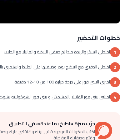
خطوات التحضير
اخلطي السكر والزبدة جيدا ثم ضيفي البيضة والفانيلا مع الحليب
1
اخلطي الدقيق مع البيكنج بودر وضيفيها على الخليط واستمري ب
2
اخبزي البيتي فور على درجة حرارة 180 من 10-12 دقيقة
3
احشي بيتي فور الفانيلا بالمشمش و بيتي فور الشوكولاته بشوكو
4
جرّب ميزة «اطبخ بما عندك» في التطبيق
اكتب المكونات الموجودة في بيتك وهنقترح عليك وصف
وقيّم وصفاتك المفضلة.