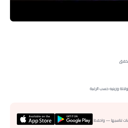
الخفق
لاتة وزينيه حسب الرغبة
ات تناسبها — واحفظ