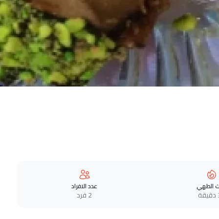
 الطهي
عدد الافراد
ة
2 فرد