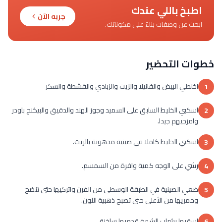
اطبخ باللي عندك
جربه الآن
ابحث عن وصفات بناءً على مكوناتك.
خطوات التحضير
اخلطي البيض والفانيلا والزيت والزبادي والقشطة والسكر
1
اسكبي الخليط السابق على السميد وجوز الهند والدقيق والبيكنج باودر
2
وامزجيهم جيدا.
اسكبي الخليط كاملا في صينية مدهونة بالزيت.
3
رشي على الوجه كمية وافرة من السمسم.
4
ضعي الصينية في الطبقة الوسطى من الفرن واتركيها حتى تنضح
5
وحمريها من الأعلى حتى تصبح ذهبية اللون.
اسقيها بشراب الشيرة قدميها ساخنة .
6