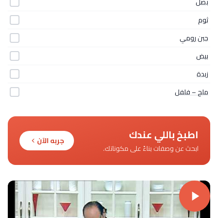
بصل
ثوم
جبن رومي
بيض
زبدة
ملح – فلفل
اطبخ باللي عندك
جربه الآن
ابحث عن وصفات بناءً على مكوناتك.