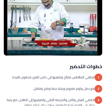
خطوات التحضير
قطعي البطاطس شرائح وضعيها في داجن للفرن مدهون بالزبدة
1
مع بصل وثوم مفروم ورشة جبنة وملح وفلفل
2
اخفقي البيض واللبن والكريمة اللباني واضيفيها إلى الطاجن، مع رشة
3
جبنة على الوجه، ثم ادخليها فرن ساخن حتى تنضج تماما