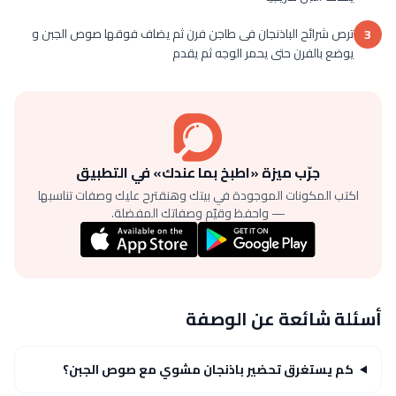
ترص شرائح الباذنجان فى طاجن فرن ثم يضاف فوقها صوص الجبن و
3
يوضع بالفرن حتى يحمر الوجه ثم يقدم
جرّب ميزة «اطبخ بما عندك» في التطبيق
اكتب المكونات الموجودة في بيتك وهنقترح عليك وصفات تناسبها
— واحفظ وقيّم وصفاتك المفضلة.
أسئلة شائعة عن الوصفة
كم يستغرق تحضير باذنجان مشوي مع صوص الجبن؟