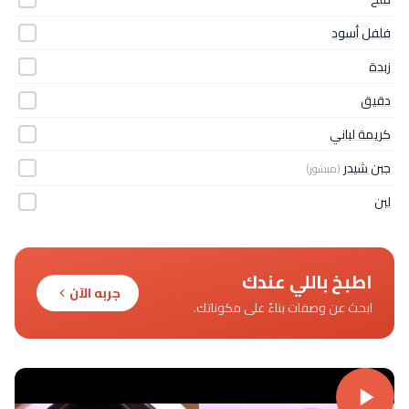
فلفل أسود
زبدة
دقيق
كريمة لباني
جبن شيدر
(مبشور)
لبن
اطبخ باللي عندك
جربه الآن
ابحث عن وصفات بناءً على مكوناتك.