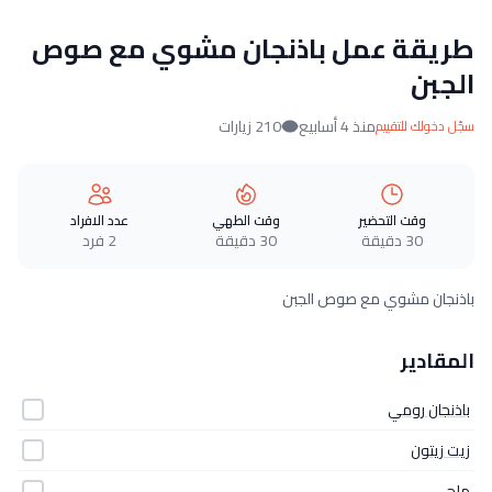
طريقة عمل باذنجان مشوي مع صوص
الجبن
منذ 4 أسابيع
210 زيارات
سجّل دخولك للتقييم
وقت التحضير
وقت الطهي
عدد الافراد
30 دقيقة
30 دقيقة
2 فرد
باذنجان مشوي مع صوص الجبن
المقادير
باذنجان رومي
زيت زيتون
ملح