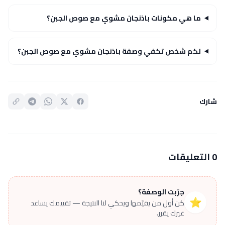
ما هي مكونات باذنجان مشوي مع صوص الجبن؟
لكم شخص تكفي وصفة باذنجان مشوي مع صوص الجبن؟
شارك
0 التعليقات
جرّبت الوصفة؟
⭐
كن أول من يقيّمها ويحكي لنا النتيجة — تقييمك يساعد
غيرك يقرر.