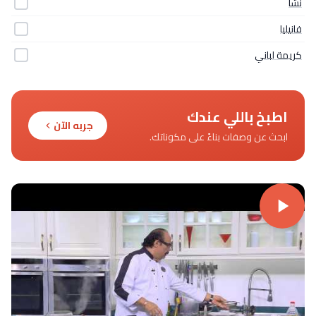
نشا
فانيليا
كريمة لباني
اطبخ باللي عندك
جربه الآن
ابحث عن وصفات بناءً على مكوناتك.