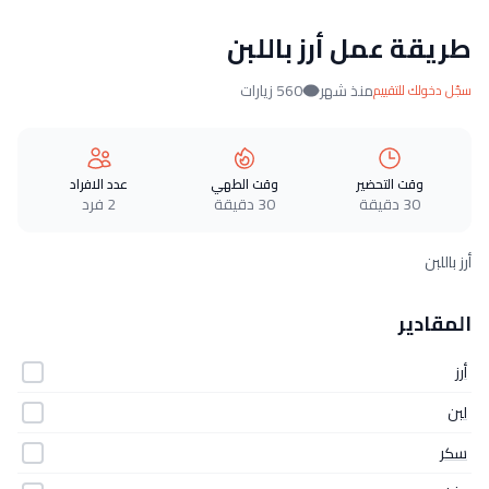
طريقة عمل أرز باللبن
منذ شهر
560 زيارات
سجّل دخولك للتقييم
وقت التحضير
وقت الطهي
عدد الافراد
30 دقيقة
30 دقيقة
2 فرد
أرز باللبن
المقادير
أرز
لبن
سكر