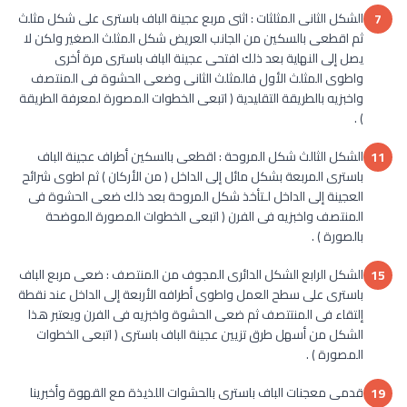
الشكل الثانى المثلثات : اثنى مربع عجينة الباف باسترى على شكل مثلث
7
ثم اقطعى بالسكين من الجانب العريض شكل المثلث الصغير ولكن لا
يصل إلى النهاية بعد ذلك افتحى عجينة الباف باسترى مرة أخرى
واطوى المثلث الأول فالمثلث الثانى وضعى الحشوة فى المنتصف
واخبزيه بالطريقة التقليدية ( اتبعى الخطوات المصورة لمعرفة الطريقة
) .
الشكل الثالث شكل المروحة : اقطعى بالسكين أطراف عجينة الباف
11
باسترى المربعة بشكل مائل إلى الداخل ( من الأركان ) ثم اطوى شرائح
العجينة إلى الداخل لـتأخذ شكل المروحة بعد ذلك ضعى الحشوة فى
المنتصف واخبزيه فى الفرن ( اتبعى الخطوات المصورة الموضحة
بالصورة ) .
الشكل الرابع الشكل الدائرى المجوف من المنتصف : ضعى مربع الباف
15
باسترى على سطح العمل واطوى أطرافه الأربعة إلى الداخل عند نقطة
إلتقاء فى المنتتصف ثم ضعى الحشوة واخبزيه فى الفرن ويعتبر هذا
الشكل من أسهل طرق تزيين عجينة الباف باسترى ( اتبعى الخطوات
المصورة ) .
قدمى معجنات الباف باسترى بالحشوات اللذيذة مع القهوة وأخبرينا
19