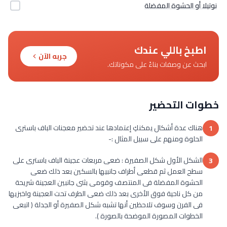
نوتيلا أو الحشوة المفضلة
اطبخ باللي عندك
جربه الآن
ابحث عن وصفات بناءً على مكوناتك.
خطوات التحضير
هناك عدة أشكال يمكنكِ إعتمادها عند تحضير معجنات الباف باسترى
1
الحلوة ومنهم على سبيل المثال :-
الشكل الأول شكل الصفيرة : ضعى مربعات عجينة الباف باسترى على
3
سطح العمل ثم قطعى أطراف جانبيها بالسكين بعد ذلك ضعى
الحشوة المفضلة فى المنتصف وقومى بثنى جانبين العجينة شريحة
من كل ناحية فوق الأخرى بعد ذلك ضعى الطرف تحت العجينة واخبزيها
فى الفرن وسوف تلاحظين أنها تشبه شكل الصفيرة أو الجدلة ( اتبعى
الخطوات المصورة الموضحة بالصورة ).