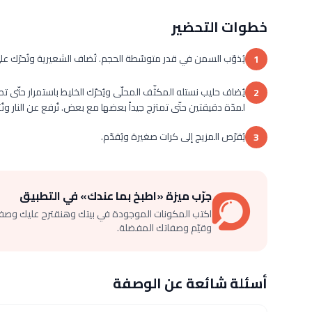
خطوات التحضير
يُذوّب السمن في قدر متوسّطة الحجم. تُضاف الشعيرية وتُحرّك على نار خفيفة لمدّة 5 دقائق أو حتّ
1
يُضاف حليب نستله المكثّف المحلّى ويُحرّك الخليط باستمرار حتّى ت
2
لمدّة دقيقتين حتّى تمتزج جيداً بعضها مع بعض. تُرفع عن النار وتُترك 
يُقرّص المزيج إلى كرات صغيرة ويُقدّم.
3
جرّب ميزة «اطبخ بما عندك» في التطبيق
اكتب المكونات الموجودة في بيتك وهنقترح عليك وصف
وقيّم وصفاتك المفضلة.
أسئلة شائعة عن الوصفة