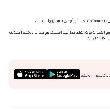
ى يصبح لونها بنياً ذهبياً.
صبح الشعيرية طرية. يُضاف جوز الهند المجفّف مع ماء الورد وتُخلط المكوّنات
جانباً حتّى تبرد.
ات تناسبها — واحفظ