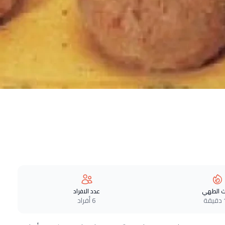
 الطهي
عدد الافراد
ة
6 أفراد