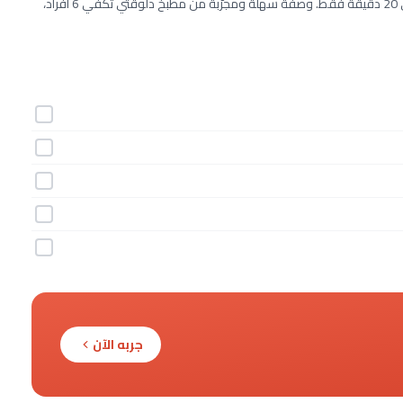
طريقة عمل ترفل الشعيرية وجوز الهند خطوة بخطوة بـ5 مكونات وفي 20 دقيقة فقط. وصفة سهلة ومجرّبة من مطبخ دلوقتي تكفي 6 أفراد،
جربه الآن