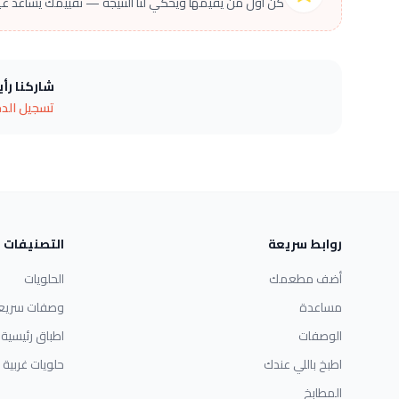
كن أول من يقيّمها ويحكي لنا النتيجة — تقييمك يساعد غير
شاركنا رأ
تسجيل الد
روابط سريعة
التصنيفات
أضف مطعمك
الحلويات
مساعدة
وصفات سريع
الوصفات
اطباق رئيسية
اطبخ باللي عندك
حلويات غربية
المطابخ