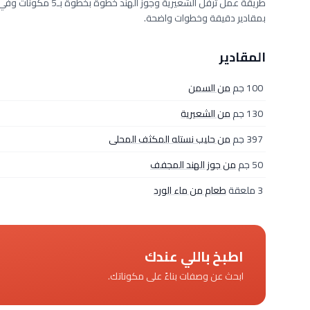
بمقادير دقيقة وخطوات واضحة.
المقادير
100 جم
من السمن
130 جم
من الشعيرية
397 جم
من حليب نستله المكثف المحلى
50 جم
من جوز الهند المجفف
3 ملعقة
طعام من ماء الورد
اطبخ باللي عندك
ابحث عن وصفات بناءً على مكوناتك.