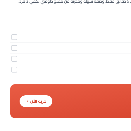
طريقة عمل توست الأفوكادو بالبيستو خطوة بخطوة بـ4 مكونات وفي 5 دقائق فقط. وصفة سهلة ومجرّبة من مطبخ دلوقتي تكفي 2 فرد،
جربه الآن