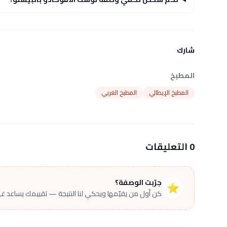
شارك
المطبخ
المطبخ الإيطالي
المطبخ الغربي
0 التعليقات
جرّبت الوصفة؟
⭐
كن أول من يقيّمها ويحكي لنا النتيجة — تقييمك يساعد غير