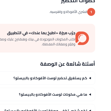
خطوات التحضير
قشري الأفوكادو واهرسيه.
1
جرّب ميزة «اطبخ بما عندك» في التطبيق
اكتب المكونات الموجودة في بيتك وهنقترح عليك وصف
وقيّم وصفاتك المفضلة.
أسئلة شائعة عن الوصفة
كم يستغرق تحضير توست الأفوكادو بالبيستو؟
ما هي مكونات توست الأفوكادو بالبيستو؟
لكم شخص تكفي وصفة توست الأفوكادو بالبيستو؟