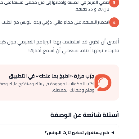
3
بين 20 و 25 دقيقة.
لتحضير التغليفة: على حمام مائي، ذوّبي زبدة اللوتس مع الحليب، 
4
أتمنى أن تكون قد استمتعت بهذا البرنامج التعليمي حول كيفي
فالرجاء تركها أدناه. يسعدني أن أسمع أخبارك!
جرّب ميزة «اطبخ بما عندك» في التطبيق
اكتب المكونات الموجودة في بيتك وهنقترح عليك وصف
وقيّم وصفاتك المفضلة.
أسئلة شائعة عن الوصفة
كم يستغرق تحضير تارت اللوتس؟