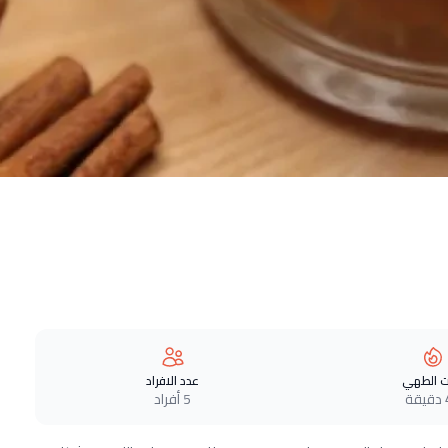
 الطهي
عدد الافراد
ة
5 أفراد