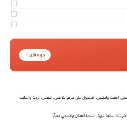
جربه الآن
أضيفي السكر واخلطي للحصول على مزيج كريمي، اسكبي الزيت والحليب
ونات الجافة فوق الخليط السائل واخلطي جيداً.