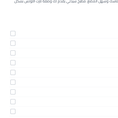
ل متماسك وسهل المضغ، مطبخ سيدتي يقدم لك وصفة تارت اللوتس بشكل