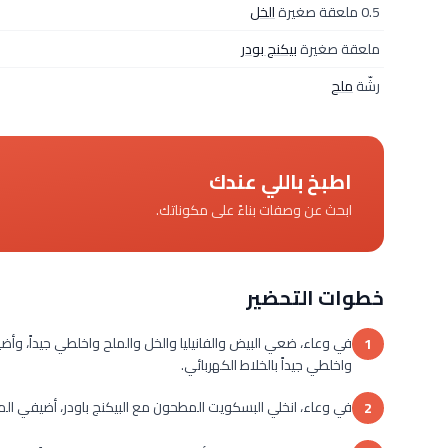
0.5 ملعقة صغيرة
الخل
ملعقة صغيرة
بيكنج بودر
رشّة
ملح
اطبخ باللي عندك
ابحث عن وصفات بناءً على مكوناتك.
خطوات التحضير
في وعاء، ضعي البيض والفانيليا والخل والملح واخلطي جيداً، و
1
واخلطي جيداً بالخلاط الكهربائي.
في وعاء، انخلي البسكويت المطحون مع البيكنج باودر، أضيفي المك
2