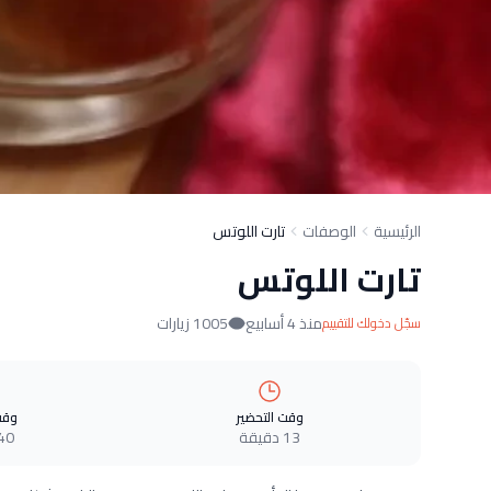
الرئيسية
الوصفات
تارت اللوتس
تارت اللوتس
منذ 4 أسابيع
1005 زيارات
سجّل دخولك للتقييم
وقت التحضير
وقت
13 دقيقة
40 دقيق