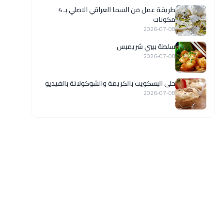
طريقة عمل مَن السما العراقي الاصلي بـ 4
مكونات
2026-07-08
سلطة بيبي شريمبس
2026-07-08
حلى البسكويت بالكريمة والشوكولاتة بالفيديو
2026-07-08