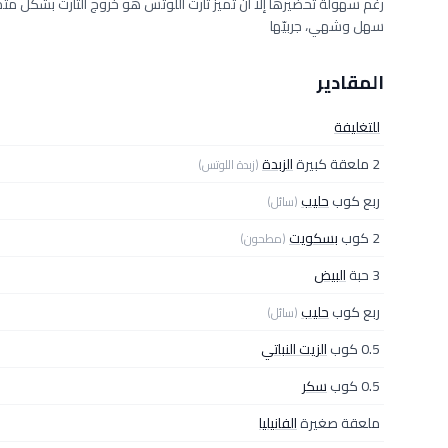
رغم سهولة تحضيرها إلا أن تميز تارت اللوتس هو خروج التارت بشك
سهل وشهي، جربيّها
المقادير
للتغليفة
2 ملعقة كبيرة
الزبدة
(زبدة اللوتس)
ربع كوب
حليب
(سائل)
2 كوب
بسكويت
(مطحون)
3 حبة
البيض
ربع كوب
حليب
(سائل)
0.5 كوب
الزيت النباتي
0.5 كوب
سكر
ملعقة صغيرة
الفانيليا