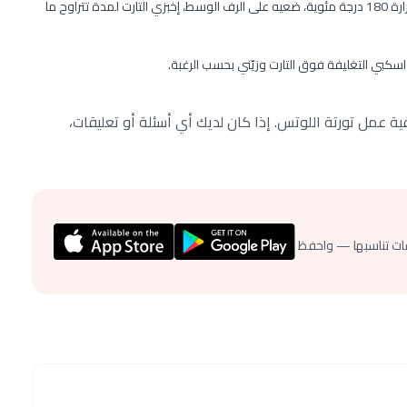
ضعي المزيج في الصينية وأدخليها إلى فرن محمى مسبقاً على حرارة 180 درجة مئوية، ضعيه على الرف الوسط، إخبزي التارت لمدة تتراوح ما
اسكبي التغليفة فوق التارت وزيّني بحسب الرغبة.
ة عمل تورتة اللوتس. إذا كان لديك أي أسئلة أو تعليقات،
ات تناسبها — واحفظ