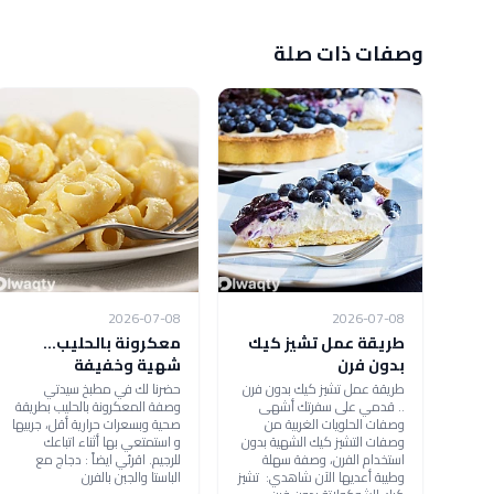
وصفات ذات صلة
2026-07-08
2026-07-08
طريقة عمل تشيز كيك
معكرونة بالحليب...
بدون فرن
شهية وخفيفة
طريقة عمل تشيز كيك بدون فرن
حضرنا لك في مطبخ سيدتي
.. قدمي على سفرتك أشهى
وصفة المعكرونة بالحليب بطريقة
وصفات الحلويات الغربية من
صحية وبسعرات حرارية أقل، جربيها
وصفات التشيز كيك الشهية بدون
و استمتعي بها أثناء اتباعك
استخدام الفرن، وصفة سهلة
للرجيم. اقرئي ايضاً : دجاج مع
وطيبة أعديها الآن شاهدي: تشيز
الباستا والجبن بالفرن