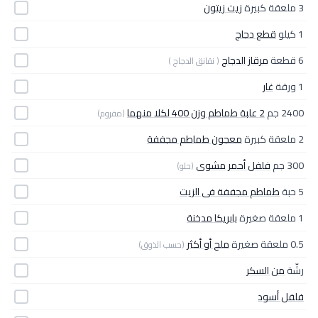
3 ملعقة كبيرة
زيت زيتون
1 كيلو
قطع دجاج
6 قطعة
مرقاز الدجاج
( نقانق الدجاج )
1 ورقة
غار
2400 جم
2 علبة طماطم وزن 400 لكلا منهما
(مفروم)
2 ملعقة كبيرة
معجون طماطم مجففة
300 جم
فلفل أحمر مشوى
(حلو)
5 حبة
طماطم مجففة فى الزيت
1 ملعقة صغيرة
بابريكا مدخنة
0.5 ملعقة صغيرة
ملح أو أكثر
(حسب الذوق)
رشّة
من السكر
فلفل أسود