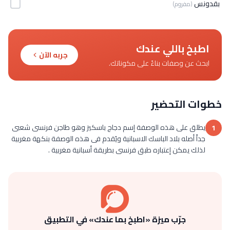
بقدونس
(مفروم)
اطبخ باللي عندك
جربه الآن
ابحث عن وصفات بناءً على مكوناتك.
خطوات التحضير
يطلق على هذه الوصفة إسم دجاج باسكيز وهو طاجن فرنسى شعبى
1
جداً أصله بلاد الباسك الاسبانية ويُقدم فى هذه الوصفة بنكهة مغربية
لذلك يمكن إعتباره طبق فرنسى بطريقة أسبانية مغربية .
جرّب ميزة «اطبخ بما عندك» في التطبيق