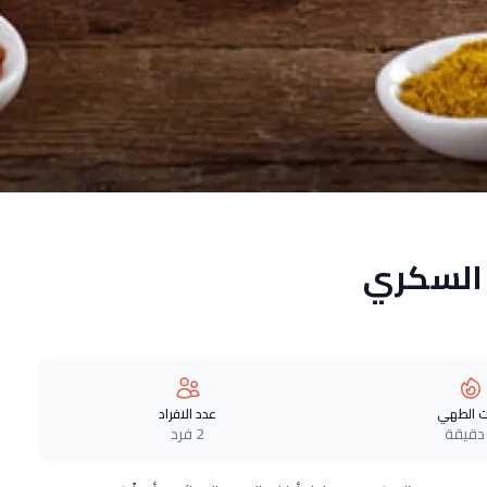
 السكري
 الطهي
عدد الافراد
2 فرد