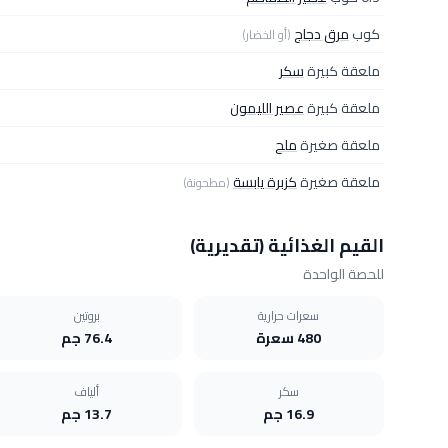
كوب
مرق دجاج
(أو الخضار)
ملعقة كبيرة
سكر
ملعقة كبيرة
عصير الليمون
ملعقة صغيرة
ملح
ملعقة صغيرة
كزبرة يابسة
(مطحونة)
القيم الغذائية (تقديرية)
للحصة الواحدة
سعرات حرارية
بروتين
480 سعرة
76.4 جم
سكر
ألياف
16.9 جم
13.7 جم