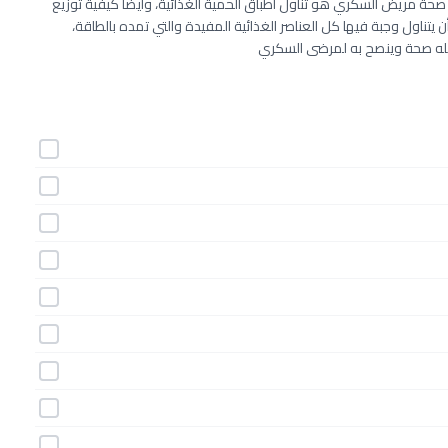
ة مريض السكري هو تناول أطباق الحمية الغذائية، وأيضاً كيفية توزيع
ن يتناول وجبة فيها كل العناصر الغذائية المفيدة والتي تمده بالطاقة،
 كله صحة وينصح به لمرضى السكري