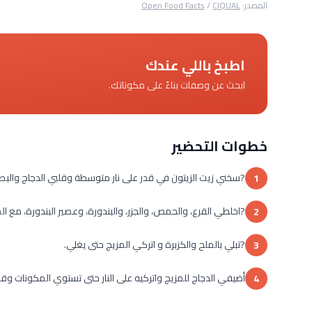
المصدر:
CIQUAL
/
Open Food Facts
اطبخ باللي عندك
ابحث عن وصفات بناءً على مكوناتك.
خطوات التحضير
?سخني زيت الزيتون في قدر على نار متوسطة وقلبي الدجاج والبصل والثو
1
?اخلطي القرع، والحمص، والجزر، والبندورة، وعصير البندورة، مع ال
2
?تبلي بالملح والكزبرة و اتركي المزيج حتى يغلي.
3
أضيفي الدجاج للمزيج واتركيه على النار حتى تستوي المكونات وقد
4