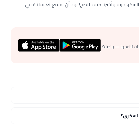
سكر، جربه وأخبرنا كيف اتضح! نود أن نسمع تعليقاتك في
ات تناسبها — واحفظ
السكري؟