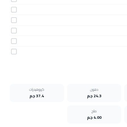
دهون
كربوهيدرات
24.3 جم
37.4 جم
ملح
4.00 جم