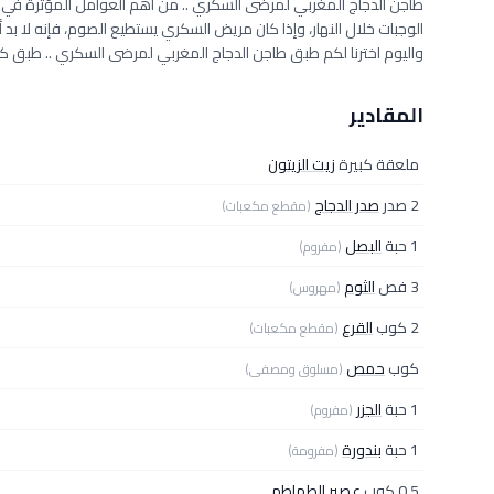
طاجن الدجاج المغربي لمرضى السكري .. من أهم العوامل المؤثرة في صح
الوجبات خلال النهار، وإذا كان مريض السكري يستطيع الصوم، فإنه لا بد أ
واليوم اخترنا لكم طبق طاجن الدجاج المغربي لمرضى السكري .. طبق
المقادير
ملعقة كبيرة
زيت الزيتون
2 صدر
صدر الدجاج
(مقطع مكعبات)
1 حبة
البصل
(مفروم)
3 فص
الثوم
(مهروس)
2 كوب
القرع
(مقطع مكعبات)
كوب
حمص
(مسلوق ومصفى)
1 حبة
الجزر
(مفروم)
1 حبة
بندورة
(مفرومة)
0.5 كوب
عصير الطماطم