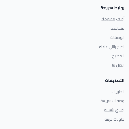
روابط سريعة
أضف مطعمك
مساعدة
الوصفات
اطبخ باللي عندك
المطابخ
اتصل بنا
التصنيفات
الحلويات
وصفات سريعة
اطباق رئيسية
حلويات غربية