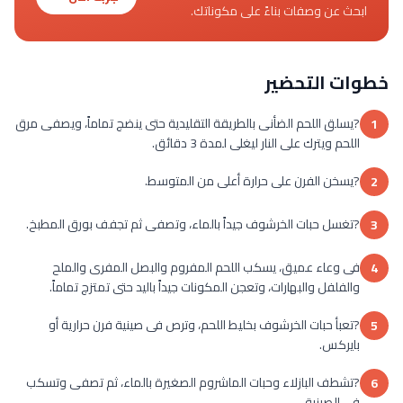
ابحث عن وصفات بناءً على مكوناتك.
خطوات التحضير
?يسلق اللحم الضأنى بالطريقة التقليدية حتى ينضج تماماً، ويصفى مرق
1
اللحم ويترك على النار ليغلى لمدة 3 دقائق.
?يسخن الفرن على حرارة أعلى من المتوسط.
2
?تغسل حبات الخرشوف جيداً بالماء، وتصفى ثم تجفف بورق المطبخ.
3
فى وعاء عميق، يسكب اللحم المفروم والبصل المفرى والملح
4
والفلفل والبهارات، وتعجن المكونات جيداً باليد حتى تمتزج تماماً.
?تعبأ حبات الخرشوف بخليط اللحم، وترص فى صينية فرن حرارية أو
5
بايركس.
?تشطف البازلاء وحبات الماشروم الصغيرة بالماء، ثم تصفى وتسكب
6
فى الصينية.