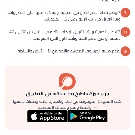
?توضع قطع اللحم الضأن فى الصينية، ويسكب المرق على الخضراوات،
7
وينثر القليل من زيت الزيتون على كل المكونات.
?تُغطى الصينية بورق الفويل بإحكام، وتترك فى الفرن من 30 إلى 40
8
دقيقة أو حتى ينضج اللحم ويأخذ اللون البنىّ المتوسط.
تقدم صينية الخرشوف المحشو واللحم مع الأرز الأبيض والسلطة.
9
جرّب ميزة «اطبخ بما عندك» في التطبيق
اكتب المكونات الموجودة في بيتك وهنقترح عليك وصفات تناسبها
— واحفظ وقيّم وصفاتك المفضلة.