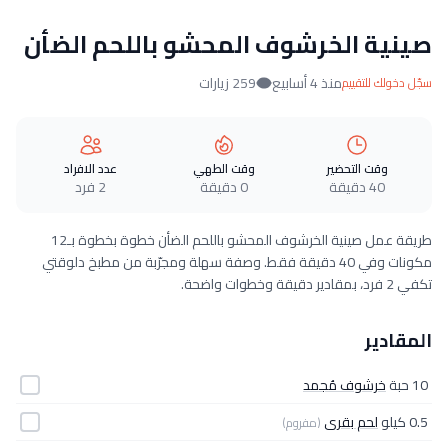
صينية الخرشوف المحشو باللحم الضأن
منذ 4 أسابيع
259 زيارات
سجّل دخولك للتقييم
وقت التحضير
وقت الطهي
عدد الافراد
40 دقيقة
0 دقيقة
2 فرد
طريقة عمل صينية الخرشوف المحشو باللحم الضأن خطوة بخطوة بـ12
مكونات وفي 40 دقيقة فقط. وصفة سهلة ومجرّبة من مطبخ دلوقتي
تكفي 2 فرد، بمقادير دقيقة وخطوات واضحة.
المقادير
10 حبة
خرشوف مُجمد
0.5 كيلو
لحم بقرى
(مفروم)