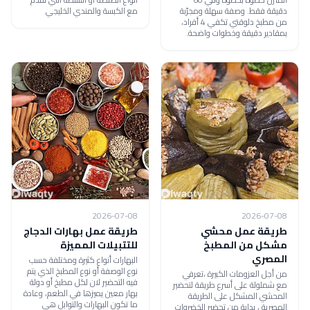
دقيقة فقط. وصفة سهلة ومجرّبة
مع الكبسة والمندي الخليجي
من مطبخ دلوقتي تكفي 4 أفراد،
بمقادير دقيقة وخطوات واضحة.
2026-07-08
2026-07-08
طريقة عمل محشي
طريقة عمل بهارات الدجاج
مشكل من المطبخ
للتتبيلات المميزة
المصري
البهارات أنواع كثيرة ومختلفة حسب
نوع الوصفة أو نوع المطبخ الذي يتم
من أجل العزومات الكبيرة ،تعرفي
فيه التحضير لان لكل مطبخ أو دولة
مع شملولة على أسرع طريقة لتحضير
بهار معين يميزها في الطعم، وعادة
المحشي المشكل على الطريقة
ما تكون البهارات والتوابل هي
المصرية ، بداية من تحضير الخضروات