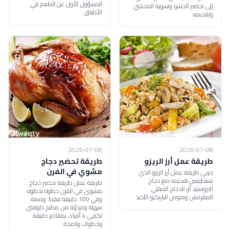
المسؤول الأول عن الطعم في
إلى تحضير الحشو وتسوية المحشي
الأطباق
وتقديمه
2026-07-08
2026-07-08
طريقة عمل أرز الريزو
طريقة تحضير دجاج
مشوي في الفرن
جربي طريقة عمل أرز الريزو الذي
تستطيعين تقديمه مع دجاج
طريقة عمل طريقة تحضير دجاج
البروستيد أو الدجاج المقلي
مشوي في الفرن خطوة بخطوة
المقرمش وصوص الباربكيو اللذيذ.
وفي 100 دقيقة فقط. وصفة
سهلة ومجرّبة من مطبخ دلوقتي
تكفي 4 أفراد، بمقادير دقيقة
وخطوات واضحة.