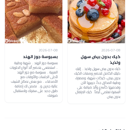
2026-07-08
2026-07-08
كيك بدون بيض سهل
بسبوسة جوز الهند
ولذيذ
بسبوسة جوز الهند .. شهية وطيبة
.. استمتعي بتحضير ألذ أنواع الحلويات
كيك بدون بيض سهل ولذيذ .. إليكِ
العربية .. بسبوسة مع جوز الهند
دليلكِ الكامل لتحضير وصفات الكيك
لأحلى الجلسات والأوقات مع
بدون بيض، كيكات شهية، ومميزة،
الأصدقاء .. مع بعض نصائح الشيف
وطيبة المذاق جداً، جربيها الآن
عالية جبرين و.. نضمن لك إضافة
وقدميها كأسرع وألذ ضيافة على
طبق جديد على سفرتك ولاستقبال
السفرة تعلمي أيضاً: كيك البرتقال
ضيوفك
بدون بيض