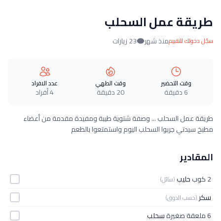
طريقة عمل السحلب
منذ شهر
23 زيارات
سجّل دخولك للتقييم
وقت التحضير
وقت الطهي
عدد الافراد
6 دقيقة
20 دقيقة
4 أفراد
طريقة عمل السحلب ... وصفة شتوية طيبة ومفيدة مقدمة من أعضاء
مطبخ سيدتي جربوا السحلب اليوم واستمتعوا بالطعم
المقادير
2 كوب
حليب
(سائل)
سكر
(حسب الذوق)
6 ملعقة صغيرة
سحلب