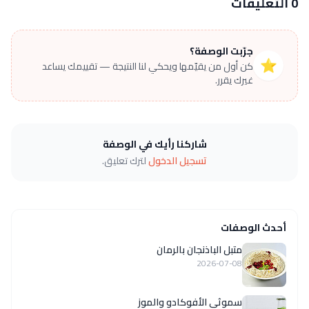
0 التعليقات
جرّبت الوصفة؟
⭐
كن أول من يقيّمها ويحكي لنا النتيجة — تقييمك يساعد
غيرك يقرر.
شاركنا رأيك في الوصفة
تسجيل الدخول
لترك تعليق.
أحدث الوصفات
متبل الباذنجان بالرمان
2026-07-08
سموثي الأفوكادو والموز