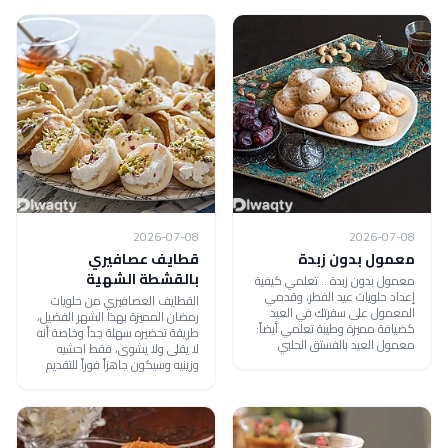
2026-07-08
2026-07-08
معمول بدون زبدة
قطايف عصافيري
بالقشطة الشهية
معمول بدون زبدة .. تعلمي كيفية
إعداد حلويات عيد الفطر، وقدمي
القطايف العصافيري من حلويات
المعمول على سفرتك في العيد
رمضان المميزة بهذا الشهر الفضيل،
كضيافة مميزة وطيبة تعلمي أيضاً:
طريقة تحضيره سهلة جداً وخاصة أنه
معمول العيد بالفستق الحلبي
لا يقلى ولا يشوى، فقط احشيه
وزينيه وسيكون جاهزاً فوراً للتقديم