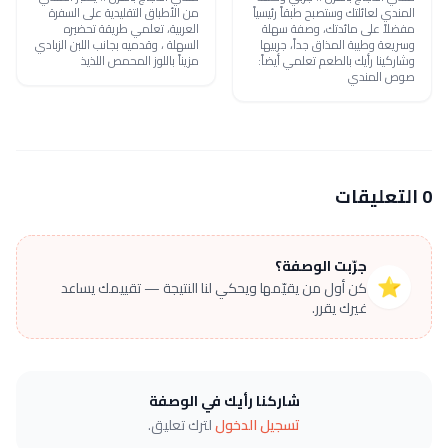
المندي لعائلتك وستصبح طبقاً رئيسياً
من الأطباق التقليدية على السفرة
مفضلاً على مائدتك، وصفة سهلة
العربية، تعلمي طريقة تحضيره
وسريعة وطيبة المذاق جداً، جربيها
السهلة ، وقدميه بجانب اللبن الزبادي
وشاركينا رأيك بالطعم تعلمي أيضاً:
مزيناً باللوز المحمص اللذيذ
صوص المندي
0 التعليقات
جرّبت الوصفة؟
⭐
كن أول من يقيّمها ويحكي لنا النتيجة — تقييمك يساعد
غيرك يقرر.
شاركنا رأيك في الوصفة
تسجيل الدخول
لترك تعليق.