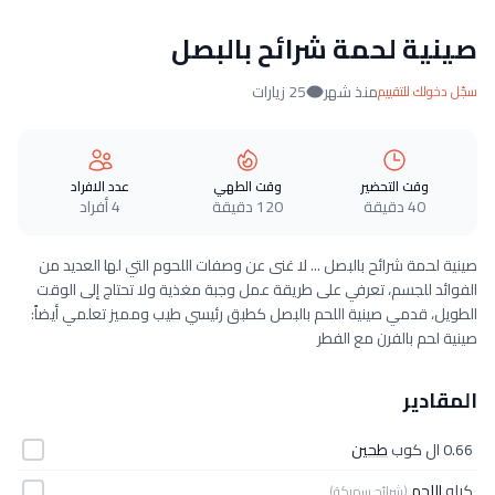
صينية لحمة شرائح بالبصل
منذ شهر
25 زيارات
سجّل دخولك للتقييم
وقت التحضير
وقت الطهي
عدد الافراد
40 دقيقة
120 دقيقة
4 أفراد
صينية لحمة شرائح بالبصل ... لا غنى عن وصفات اللحوم التي لها العديد من
الفوائد للجسم، تعرفي على طريقة عمل وجبة مغذية ولا تحتاج إلى الوقت
الطويل، قدمي صينية اللحم بالبصل كطبق رئيسي طيب ومميز تعلمي أيضاً:
صينية لحم بالفرن مع الفطر
المقادير
0.66 ال كوب
طحين
كيلو
اللحم
(شرائح سميكة)