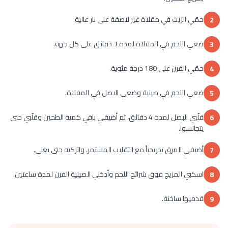
حمّي الزيت في مقلاة غير لاصقة على نار عالية.
2
ضعي اللحم في المقلاة لمدة 3 دقائق على كل جهة.
3
حمّي الفرن على 180 درجة مئوية.
4
ضعي اللحم في صينية وضعي البصل في المقلاة.
5
قلّبي البصل لمدة 4 دقائق، ثم أضيفي باقي كمية الطحين وقلّبي حتى
6
يتجانسوا.
أضيفي المرق تدريجياً مع التقليب المستمر، واتركيه حتى يغلي.
7
اسكبي المزيج فوق شرائح اللحم وأدخلي الصينية الفرن لمدة ساعتين.
8
قدميها ساخنة.
9