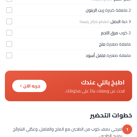
2 ملعقة كبيرة
زيت الزيتون
3 حبة
البصل
(مقطع شرائح رفيعة)
2 كوب
مرق اللحم
ملعقة صغيرة
ملح
ملعقة صغيرة
فلفل أسود
اطبخ باللي عندك
جربه الآن
ابحث عن وصفات بناءً على مكوناتك.
خطوات التحضير
امزجي نصف كوب من الطحين مع الملح والفلفل، وغطّي الشرائح
1
بمزيج الطحين.