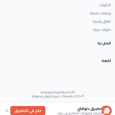
الحلويات
وصفات سريعة
اطباق رئيسية
حلويات غربية
اتصل بنا
تابعنا
الأحكام والشروط
خصوصية
عنا
© 2026 Dlwaqty. جميع الحقوق محفوظة.
Powered by
GAIT
تطبيق دلوقتي
فتح في التطبيق
وصفات ومنيوهات المطاعم في جيبك