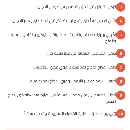
اتركي التوابل قليلاً حتى تتحمص ثم أضيفي الدجاج.
3
قلّبي الدجاج جيداً حتى يتغير لونه ثم أضيفي الماء حتى يغمر الدجاج.
4
نكّهي ببهارات الدجاج والقرفة المطحونة والباربكيو والفلفل الأسود
5
والملح.
ضعي البطاطس المقليّة في قعر صينية فرن.
6
ضعي قطع الدجاج بعد سلقها فوق قطع البطاطس.
7
أضيفي الثوم وعصير الليمون ومرق الدجاج بعد تصفيته.
8
أدخلي الصينية إلى فرن محمّى مسبقاً على حرارة متوسطة حتى ينضج
9
الدجاج.
زيّني وجه الطبق بالكزبرة الخضراء المفرومة وقدميه ساخناً.
10