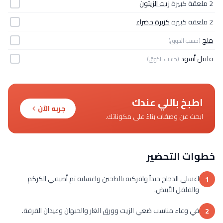
2 ملعقة كبيرة
زيت الزيتون
2 ملعقة كبيرة
كزبرة خضراء
ملح
(حسب الذوق)
فلفل أسود
(حسب الذوق)
اطبخ باللي عندك
جربه الآن
ابحث عن وصفات بناءً على مكوناتك.
خطوات التحضير
اغسلي الدجاج جيداً وافركيه بالطحين واغسليه ثم أضيفي الكركم
1
والفلفل الأبيض.
في وعاء مناسب ضعي الزيت وورق الغار والحبهان وعيدان القرفة.
2