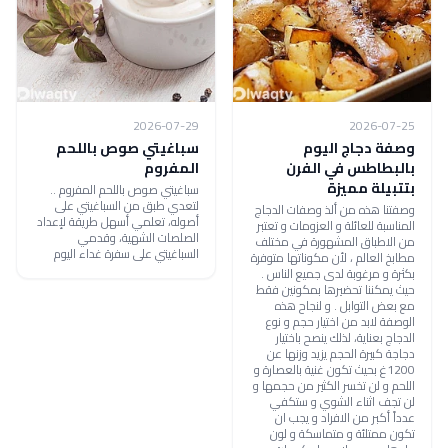
2026-07-29
2026-07-25
وصفة دجاج اليوم
سباغيتي صوص باللحم
بالبطاطس في الفرن
المفروم
بتتبيلة مميزة
سباغيتي صوص باللحم المفروم ..
لتعدي طبق من السباغيتي على
وصفتنا هذه من ألذ وصفات الدجاج
أصوله، تعلمي أسهل طريقة لإعداد
المناسبة للعائلة و العزومات و تعتبر
الصلصات الشهية، وقدمي
من الاطباق المشهورة في مختلف
السباغيتي على سفرة غداء اليوم
مطابخ العالم ، لأن مكوناتها متوفرة
بكثرة و مرغوبة لدى جميع الناس .
حيث يمكننا تحضيرها بمكونين فقط
مع بعض التوابل . و لنجاح هذه
الوصفة لابد من اختيار حجم و نوع
الدجاج بعناية، لذلك ينصح باختيار
دجاجة كبيرة الحجم يزيد وزنها عن
1200غ بحيث تكون غنية بالعصارة و
اللحم و لن تخسر الكثير من حجمها و
لن تجف اثناء الشوي و ستكفي
عدداً أكبر من الافراد و يجب ان
تكون ممتلئة و متماسكة و لون