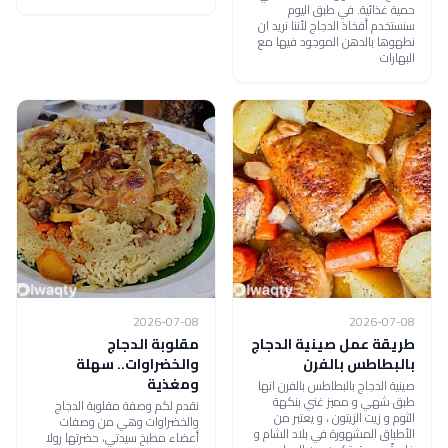
حمية غذائية. في طبق اليوم
سنستخدم أفخاذ الدجاج لأننا نريد ان
نطهوها بالدهن الموجود فيها مع
البهارات
2026-07-08
2026-07-08
طريقة عمل صينية الدجاج
مقلوبة الدجاج
بالبطاطس بالفرن
والخضراوات.. سهلة
ومغذية
صينية الدجاج بالبطاطس بالفرن انها
طبق شهي و مميز غني بنكهة
نقدم لكم وصفة مقلوبة الدجاج
الثوم و زيت الزيتون ، و يعتبر من
والخضراوات وهي من وصفات
الأطباق المشهورة في بلاد الشام و
أعضاء مطبخ سيدتي، حضرتها رولا