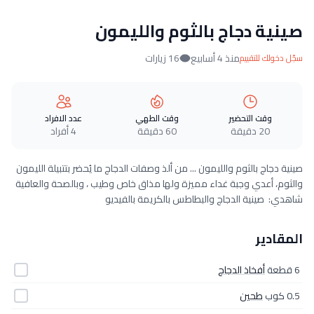
صينية دجاج بالثوم والليمون
منذ 4 أسابيع
16 زيارات
سجّل دخولك للتقييم
وقت التحضير
وقت الطهي
عدد الافراد
20 دقيقة
60 دقيقة
4 أفراد
صينية دجاج بالثوم والليمون ... من ألذ وصفات الدجاج ما يُحضر بتتبيلة الليمون
والثوم، أعدي وجبة غداء مميزة ولها مذاق خاص وطيب ، وبالصحة والعافية
شاهدي: صينية الدجاج والبطاطس بالكريمة بالفيديو
المقادير
6 قطعة
أفخاذ الدجاج
0.5 كوب
طحين