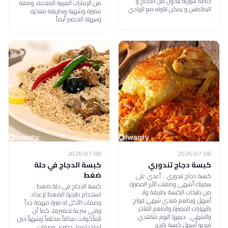
خاصةً سورية يتكون من الدجاج و
من الإمارات العربية المتحدة، وصفة
البطاطس و يمكن تناوله مع الزبادي
مميزة وشهية وبطريقة مبتكرة
.
وسهلة التحضير أيضاً
2026-07-08
2026-07-08
كبسة دجاج تندوري
كبسة الدجاج في حلة
ضغط
كبسة دجاج تندوري .. أعدي على
سفرتك أشهى وصفات الأرز المميزة
كبسة الدجاج في حلة ضغط ..
من طبخات الكبسة بطريقة ولا
استخدام طنجرة الضغط لإعداد
أسهل وبطعم هندي شهي فواح
وصفات الأكل له ميزة مهمة جداً
بالبهارات المميزة والطعم الفاخر
وهي سرعة تحضيرها، كما أن
والشهي.. جربيها اليوم شاهدي:
للمأكولات مذاقاً مختلفاً وشهياً حين
فيديو أسهل كبسة بالجزر
استخدامها، حضري وصفات