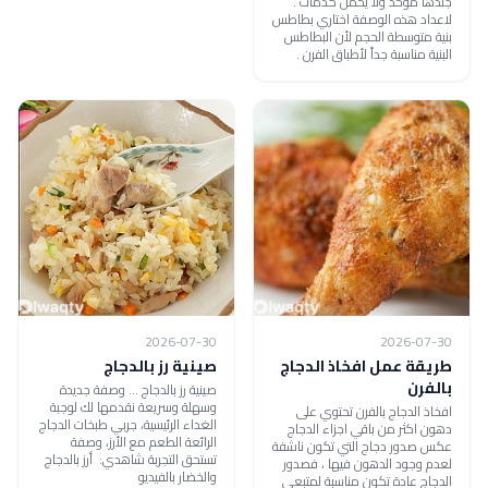
جلدها موحد ولا يحمل كدمات .
لاعداد هذه الوصفة اختاري بطاطس
بنية متوسطة الحجم لأن البطاطس
البنية مناسبة جداً لأطباق الفرن .
2026-07-30
2026-07-30
طريقة عمل افخاذ الدجاج
صينية رز بالدجاج
بالفرن
صينية رز بالدجاج ... وصفة جديدة
وسهلة وسريعة نقدمها لك لوجبة
افخاذ الدجاج بالفرن تحتوي على
الغداء الرئيسية، جربي طبخات الدجاج
دهون اكثر من باقي اجزاء الدجاج
الرائعة الطعم مع الأرز، وصفة
عكس صدور دجاج التي تكون ناشفة
تستحق التجربة شاهدي: أرز بالدجاج
لعدم وجود الدهون فيها ، فصدور
والخضار بالفيديو
الدجاج عادة تكون مناسبة لمتبعي