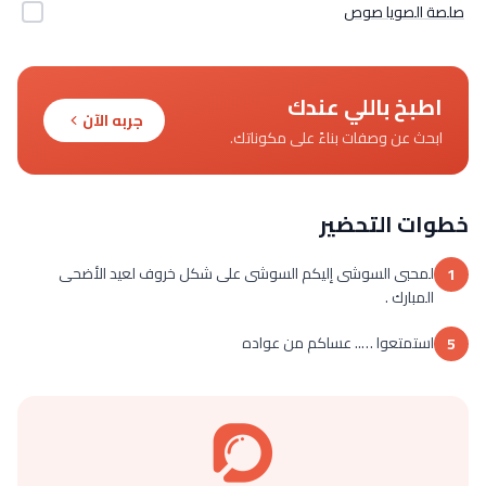
صلصة الصويا صوص
اطبخ باللي عندك
جربه الآن
ابحث عن وصفات بناءً على مكوناتك.
خطوات التحضير
لمحبى السوشى إليكم السوشى على شكل خروف لعيد الأضحى
1
المبارك .
استمتعوا ….. عساكم من عواده
5