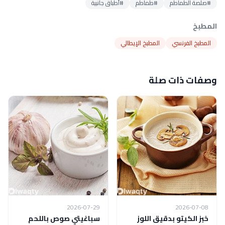
#صلصة الطماطم
#طماطم
#أطباق جانبية
المطبخ
المطبخ الفرنسي
المطبخ الإيطالي
وصفات ذات صلة
2026-07-29
2026-07-08
خبز الكيتو بدقيق اللوز
سباغيتي صوص باللحم