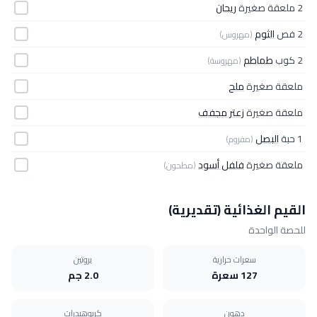
2 ملعقة صغيرة
ريحان
2 فص
الثوم
(مهروس)
2 كوب
طماطم
(مهروسة)
ملعقة صغيرة
ملح
ملعقة صغيرة
زعتر مجفف
1 حبة
البصل
(مفروم)
ملعقة صغيرة
فلفل أسود
(مطحون)
القيم الغذائية (تقديرية)
للحصة الواحدة
سعرات حرارية
بروتين
127 سعرة
2.0 جم
دهون
كربوهيدرات