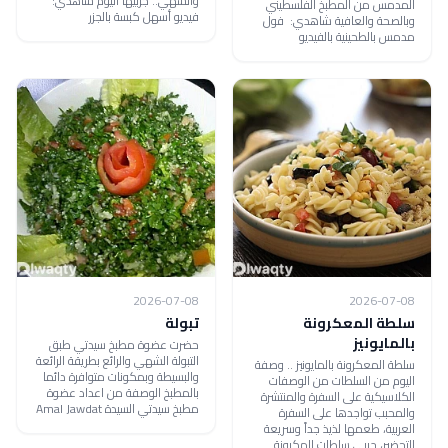
والشهي.. جربيها اليوم شاهدي:
المدمس من المطبخ الفلسطيني
فيديو أسهل كبسة بالجزر
وبالصحة والعافية شاهدي: فول
مدمس بالطحينية بالفيديو
2026-07-08
2026-07-08
سلطة المعكرونة
تبولة
بالمايونيز
حضرت عضوة مطبخ سيدتي طبق
التبولة الشهي والرائع بطريقة الرائعة
سلطة المعكرونة بالمايونيز .. وصفة
والبسيطة وبمكونات متوافرة دائما
اليوم من السلطات من الوصفات
بالمطبخ الوصفة من اعداد عضوة
الكلاسيكية على السفرة والمنتشرة
مطبخ سيدتي السيدة Amal Jawdat
والمحبب تواجدها على السفرة
العربية، طعمها لذيذ جداً وسريعة
التحضير، جربي سلطات المكرونة