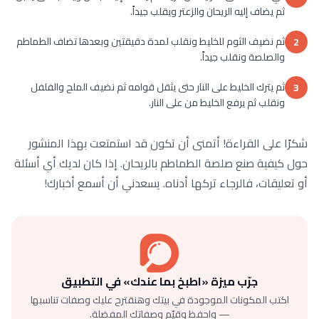
ثم يضاف إليه الريحان والزعتر ويقلب جيداً.
ثم نضيف الثوم للخليط ونقلب لمدة دقيقتين وبعدها تضاف الطماطم
2
والصلصة ونقلب جيداً.
ثم يترك الخليط على النار حتى يثقل قوامه ثم نضيف الملح والفلفل
3
ونقلب ثم يرفع الخليط من على النار.
شكرًا على القراءة! أتمنى أن تكون قد استمتعت بهذا المنشور
حول كيفية صنع صلصة الطماطم بالريحان. إذا كان لديك أي أسئلة
أو تعليقات، فالرجاء تركها أدناه. يسعدني أن أسمع أخبارك!
جرّب ميزة «اطبخ بما عندك» في التطبيق
اكتب المكونات الموجودة في بيتك وهنقترح عليك وصفات تناسبها
— واحفظ وقيّم وصفاتك المفضلة.