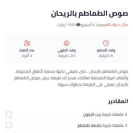
صوص الطماطم بالريحان
منذ 4 أسابيع
1050 زيارات
سجّل دخولك للتقييم
وقت التحضير
وقت الطهي
عدد الافراد
6 دقيقة
20 دقيقة
4 أفراد
صوص الطماطم بالريحان .. حتى تضيفي نكهة مميزة لأطباق المكرونة،
وأصناف البيتزا المفضلة لعائلتك، نقدم لك طريقة عمل صوص الطماطم
بالريحان، تعرفي على الطريقة بخطوات سهلة
المقادير
3 ملعقة كبيرة
زيت الزيتون
3 ملعقة كبيرة
صلصة طماطم