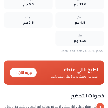
11.6 جم
6.6 جم
سكر
ألياف
4.8 جم
2.8 جم
ملح
1.40 جم
المصدر:
CIQUAL
/
Open Food Facts
اطبخ باللي عندك
جربه الآن
ابحث عن وصفات بناءً على مكوناتك.
خطوات التحضير
في مقلاة على النار يسخن الزيت ثم يضاف إليه البصل ويقلب حتى يذبل
1