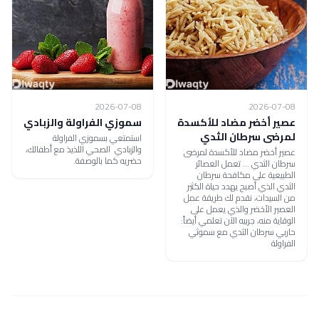
2026-07-08
2026-07-08
عصير أخضر مضاد للأكسدة
سموزي الفراولة والزبادي
لمرضى سرطان الثدي
استمتعي بسموزي الفراولة
والزبادي الصحي اللذيذ مع أطفالك،
عصير أخضر مضاد للأكسدة لمرضى
حضريه كما بالوصفة.
سرطان الثدي ... تعمل العصائر
الطبيعية على مكافحة سرطان
الثدي الذي أصبح يهدد حياة الكثير
من السيدات، نقدم لك طريقة عمل
العصير الأخضر والذي يعمل على
الوقاية منه، جربيه الآن تعلمي أيضاً:
حاربي سرطان الثدي مع سموثي
الفراولة