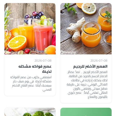
2026-07-08
2026-07-08
العصير الأخضر للرجيم
عصير فواكه مشكله
لذيذة
العصير الأخضر للرجيم ... تمدّ عصائر
الخضار الجسم بالمزيد من الطاقة،
استمتعي بكوب من عصير الفواكه
لذلك يمكنك إدراجه في نظامك
مشكله لذيذة في يوم صيف حار.
الغذائي اليومي، جربيه على طريقة
سيعجبك أيضًا: عصير التفاح الاخضر
مطبخ سيدتي وتمتعي بالوزن
الصحي
المثالي تعلمي أيضاً: عصير كيوي
بالليمون والنعناع