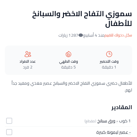
سموزي التفاح الاخضر والسبانخ
للأطفال
منذ 4 أسابيع
1287 زيارات
سجّل دخولك للتقييم
وقت التحضير
وقت الطهي
عدد الافراد
1 دقيقة
5 دقيقة
2 فرد
للأطفال حضري سموزي التفاح الاخضر والسبانخ عصير مغذي ومفيد جداً
لهم.
المقادير
1 كوب
- ورق سبانخ
(مقطع)
- عصير ليمونة كبيرة