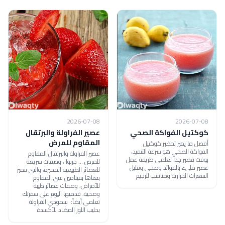
2026-07-08
2026-07-08
كوكتيل الفواكة الصحي
عصير الفراولة والبرتقال
المقاوم للمرض
أفضل ما يميز تحضير كوكتيل
الفواكة الصحي هو سرعة التنفيد،
عصير الفراولة والبرتقال المقاوم
بوقت قصير جداً تعلمي طريقة عمل
للمرض ... جربوا ، وصفات سريعة
عصير مليء بالفوائد وصحي وقليل
للعصائر الطبيعية المميزة، والتي تتميز
السعرات الحرارية ومناسب للرجيم
بغناها بفيتامين سي المقاوم
للأمراض، وصفات عصائر طيبة
وصحية، قدميها اليوم على سفرتك
تعلمي أيضاً: سموذي الفراولة
بحليب اللوز المضاد للأكسدة