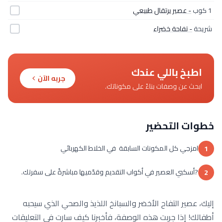
1 كوب
- عصير يرتقال طبيعي
شريحة
- تفاحة خضراء
اطبخ باللي عندك
جربه الآن
ابحث عن وصفات بناءً على مكوناتك.
خطوات التحضير
امزجي كل المكونات السابقة في الخلاط الكهربائي
1
?أسكبي العصير في أكواب التقديم وقدّميها مباشرةً على سفرتك.
2
إليك، عصير التفاح الأخضر والسبانخ اللذيذ والصحي الذي سيحبه
أطفالك! إذا جربت هذه الوصفة، فأخبرنا كيف سارت في التعليقات