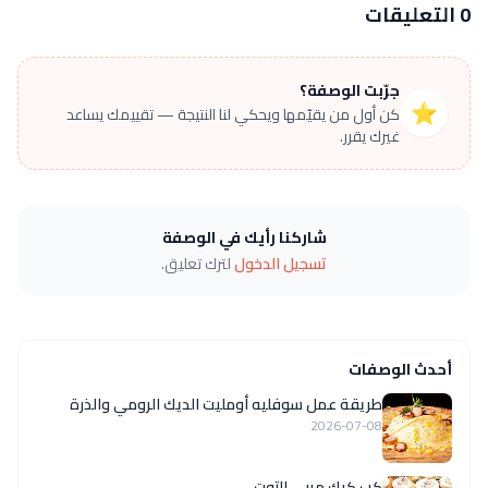
0 التعليقات
جرّبت الوصفة؟
⭐
كن أول من يقيّمها ويحكي لنا النتيجة — تقييمك يساعد
غيرك يقرر.
شاركنا رأيك في الوصفة
تسجيل الدخول
لترك تعليق.
أحدث الوصفات
طريقة عمل سوفليه أومليت الديك الرومي والذرة
2026-07-08
كب كيك مربى التوت