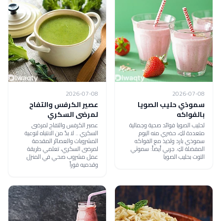
2026-07-08
2026-07-08
سموذي حليب الصويا
عصير الكرفس والتفاح
بالفواكه
لمرضى السكري
لحليب الصويا فوائد صحية وجمالية
عصير الكرفس والتفاح لمرضى
متعددة لكِ، حضري منه اليوم
السكري .. لا بدّ من الانتباه لنوعية
سموذي بارد ولذيذ مع الفواكه
المشروبات والعصائر المقدمة
المفضلة لكِ. جربي أيضاً: سموثي
لمرضى السكري، تعلمي طريقة
التوت بحليب الصويا
عمل مشروب صحي في المنزل
وقدميه فوراً