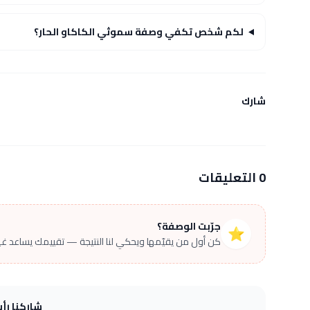
لكم شخص تكفي وصفة سموثي الكاكاو الحار؟
شارك
0 التعليقات
جرّبت الوصفة؟
⭐
كن أول من يقيّمها ويحكي لنا النتيجة — تقييمك يساعد غير
شاركنا رأ