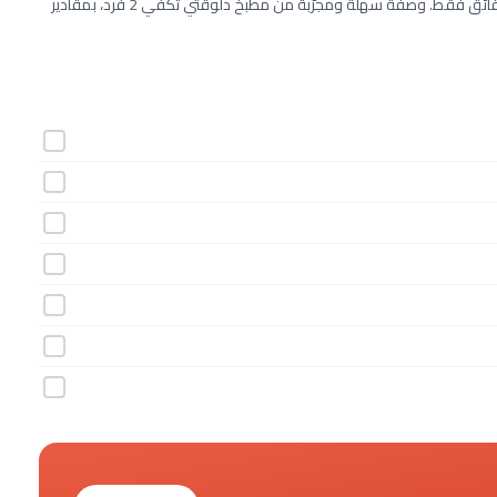
طريقة عمل سموثي الكاكاو الحار خطوة بخطوة بـ7 مكونات وفي 5 دقائق فقط. وصفة سهلة ومجرّبة من مطبخ دلوقتي تكفي 2 فرد، بمقادير