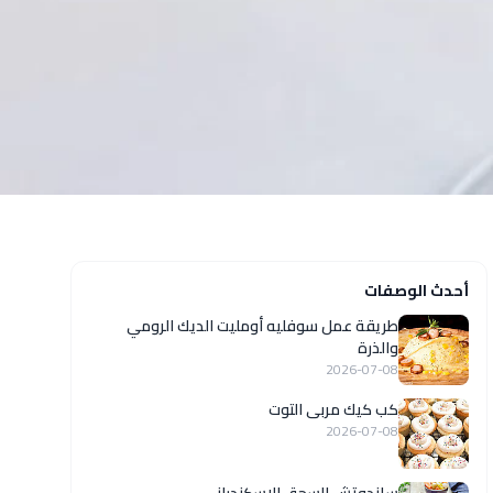
أحدث الوصفات
طريقة عمل سوفليه أومليت الديك الرومي
والذرة
2026-07-08
كب كيك مربى التوت
2026-07-08