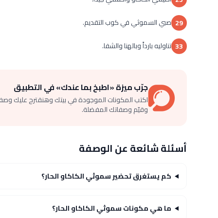
صبي السموثي في كوب التقديم.
29
تناوليه بارداً وبالهنا والشفا.
33
جرّب ميزة «اطبخ بما عندك» في التطبيق
اكتب المكونات الموجودة في بيتك وهنقترح عليك وصف
وقيّم وصفاتك المفضلة.
أسئلة شائعة عن الوصفة
كم يستغرق تحضير سموثي الكاكاو الحار؟
ما هي مكونات سموثي الكاكاو الحار؟