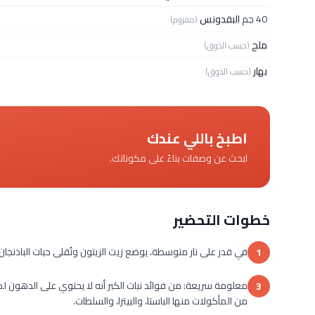
40 جم
البقدونس
(مفروم)
ملح
(حسب الذوق)
بهار
(حسب الذوق)
اطبخ باللي عندك
ابحث عن وصفات بناءً على مكوناتك.
خطوات التحضير
في قدر على نار متوسطة، يوضع زيت الزيتون وتُقلى حبات الباذنجان. 
1
معلومة سريعة: من فوائد نبات الكبر أنه لا يحتوي على الدهون لذ
3
من المأكولات منها الباستا، والبيتزا، والسلطات.