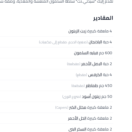
تقدم إليك "سيدتي.نت" سلطة السلمون المنعشة والمغذّية، وصفة شهية
المقادير
4 ملعقة كبيرة
زيت الزيتون
4 حبة
الباذنجان
(صغيرة الحجم، مقطع إلى مكعبات)
600 جم
فيليه السلمون
2 حبة
البصل الأحمر
(مقطعة)
4 حبة
الكرفس
(مقطع)
450 جم
طماطم
(مقطعة)
50 جم
زيتون أسود
(منزوع النوى)
2 ملعقة كبيرة
مخلل الكبر
(Capers)
2 ملعقة كبيرة
الخل الأحمر
2 ملعقة كبيرة
السكر البني