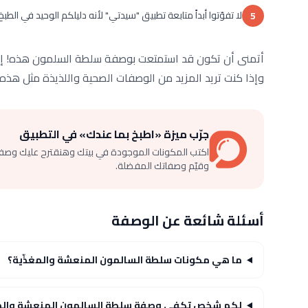
لا تفوّتوا أبداً متابعة تطبيق "سيدتي" لأنه دليلكم الوحيد في الطب
5
أتمنى أن تكون قد استمتعت بوصفة سلطة السلمون هذه! إذا كا
وإذا كنت تريد المزيد من الوصفات الصحية واللذيذة مثل هذه، 
جرّب ميزة «اطبخ بما عندك» في التطبيق
اكتب المكونات الموجودة في بيتك وهنقترح عليك وصف
وقيّم وصفاتك المفضلة.
أسئلة شائعة عن الوصفة
ما هي مكونات سلطة السالمون المنعشة والمغذّية؟
لكم شخص تكفي وصفة سلطة السالمون المنعشة والمغ