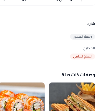
شارك
#سمك السلمون
المطبخ
المطبخ العالمي
وصفات ذات صلة