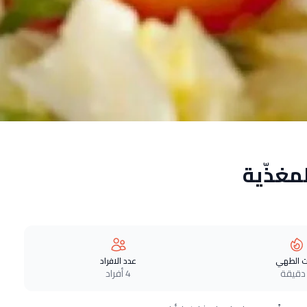
مغذّية
 الطهي
عدد الافراد
4 أفراد