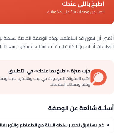
اطبخ باللي عندك
ابحث عن وصفات بناءً على مكوناتك.
أتمنى أن تكون قد استمتعت بهذه الوصفة الخاصة بسلطة لبنة ب
التعليقات أدناه. وإذا كانت لديك أية أسئلة، فسأكون سعيدًا بال
جرّب ميزة «اطبخ بما عندك» في التطبيق
اكتب المكونات الموجودة في بيتك وهنقترح عليك وصف
وقيّم وصفاتك المفضلة.
أسئلة شائعة عن الوصفة
كم يستغرق تحضير سلطة اللبنة مع الطماطم والأوريغان