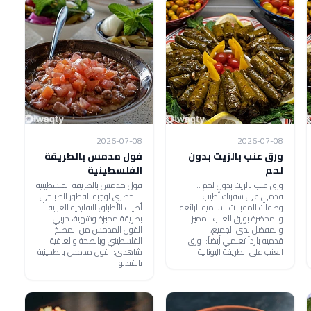
2026-07-08
2026-07-08
ورق عنب بالزيت بدون
فول مدمس بالطريقة
لحم
الفلسطينية
ورق عنب بالزيت بدون لحم ..
فول مدمس بالطريقة الفلسطينية
قدمي على سفرتك أطيب
... حضري لوجبة الفطور الصباحي
وصفات المقبلات الشامية الرائعة
أطيب الأطباق التقليدية العربية
والمحضرة بورق العنب المميز
بطريقة مميزة وشهية، جربي
والمفضل لدى الجميع،
الفول المدمس من المطبخ
قدميه بارداً تعلمي أيضاً: ورق
الفلسطيني وبالصحة والعافية
العنب على الطريقة اليونانية
شاهدي: فول مدمس بالطحينية
بالفيديو