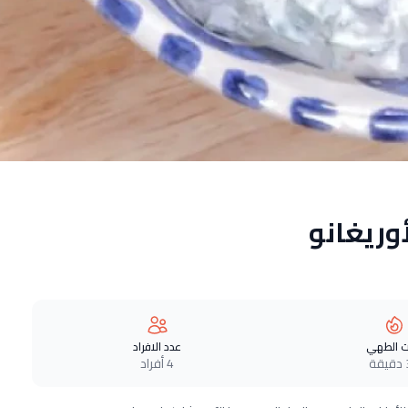
وريغانو
 الطهي
عدد الافراد
ة
4 أفراد