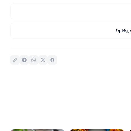
يغانو؟