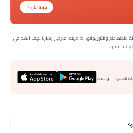
جربه الآن
الطماطم والأوريجانو. إذا جربته، فيرجى إخبارنا كيف اتضح في
إجابة عليها.
ات تناسبها — واحفظ
و؟