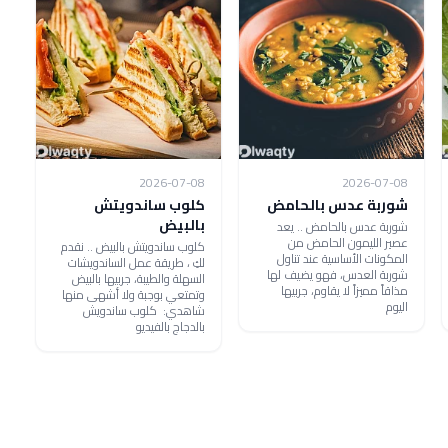
2026-07-08
2026-07-08
شوربة عدس بالحامض
كلوب ساندويتش
بالبيض
شوربة عدس بالحامض .. يعد
عصير الليمون الحامض من
كلوب ساندويتش بالبيض .. نقدم
المكونات الأساسية عند تناول
لكِ ، طريقة عمل الساندويشات
شوربة العدس، فهو يضيف لها
السهلة والطيبة، جربيها بالبيض
مذاقاً مميزاً لا يقاوم، جربيها
وتمتعي بوجبة ولا أشهى منها
اليوم
شاهدي: كلوب ساندويش
بالدجاج بالفيديو