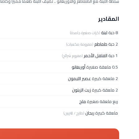
سلطة اللبنة مع الطماطم والأوريغانو .. تضيف اللبنة طعماً مميزاً وخاصاً 
المقادير
8 حبة
لبنة
(كرات صغيرة جامدة)
2 حبة
طماطم
(مفرومة مكعبات)
1 حبة
الفلفل الأحمر
(مفروم شرائح)
0.5 ملعقة صغيرة
أوريغانو
2 ملعقة كبيرة
عصير الليمون
2 ملعقة كبيرة
زيت الزيتون
ربع ملعقة صغيرة
ملح
ملعقة كبيرة
ريحان
(طازج / للتزيين)