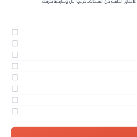
للأطباق الجانبية من السلطات.. جربيها الآن وشاركينا تجربتك