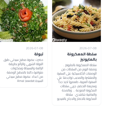
2026-07-08
2026-07-08
سلطة المعكرونة
تبولة
بالمايونيز
حضرت عضوة مطبخ سيدتي طبق
التبولة الشهي والرائع بطريقة
سلطة المعكرونة بالمايونيز ..
الرائعة والبسيطة وبمكونات
وصفة اليوم من السلطات من
متوافرة دائما بالمطبخ الوصفة
الوصفات الكلاسيكية على السفرة
من اعداد عضوة مطبخ سيدتي
والمنتشرة والمحبب تواجدها على
السيدة Amal Jawdat
السفرة العربية، طعمها لذيذ جداً
وسريعة التحضير، جربي سلطات
المكرونة المنوعة ... وبالصحة
والعافية شاهدي: سلطة
المكرونة بالخضار والدجاج بالفيديو