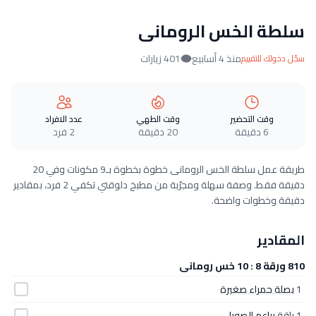
سلطة الخس الرومانى
منذ 4 أسابيع
401 زيارات
سجّل دخولك للتقييم
وقت التحضير
وقت الطهي
عدد الافراد
6 دقيقة
20 دقيقة
2 فرد
طريقة عمل سلطة الخس الرومانى خطوة بخطوة بـ9 مكونات وفي 20
دقيقة فقط. وصفة سهلة ومجرّبة من مطبخ دلوقتي تكفي 2 فرد، بمقادير
دقيقة وخطوات واضحة.
المقادير
810 ورقة 8 : 10 خس رومانى
1
بصلة حمراء صغيرة
1 باقة
براعم الصويا