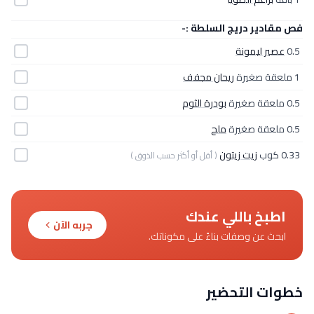
فص مقادير دريج السلطة :-
0.5
عصير ليمونة
1 ملعقة صغيرة
ريحان مجفف
0.5 ملعقة صغيرة
بودرة الثوم
0.5 ملعقة صغيرة
ملح
0.33 كوب
زيت زيتون
( أقل أو أكثر حسب الذوق )
اطبخ باللي عندك
جربه الآن
ابحث عن وصفات بناءً على مكوناتك.
خطوات التحضير