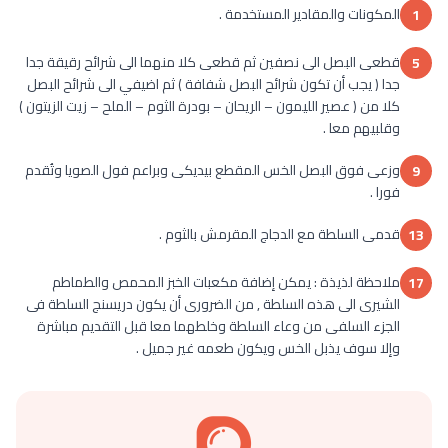
المكونات والمقادير المستخدمة .
1
قطعى البصل الى نصفين ثم قطعى كلا منهما الى شرائح رقيقة جدا
5
جدا ( يجب أن تكون شرائح البصل شفافة ) ثم اضيفي الى شرائح البصل
كلا من ( عصير الليمون – الريحان – بودرة الثوم – الملح – زيت الزيتون )
وقلبيهم معا .
وزعى فوق البصل الخس المقطع بيديكى وبراعم فول الصويا وتُقدم
9
فورا .
قدمى السلطة مع الدجاج المقرمش بالثوم .
13
ملاحظة لذيذة : يمكن إضافة مكعبات الخبز المحمص والطماطم
17
الشيرى الى هذه السلطة , من الضرورى أن يكون دريسنج السلطة فى
الجزء السلفى من وعاء السلطة وخلطهما معا قبل التقديم مباشرة
وإلا سوف يذبل الخس ويكون طعمه غير جميل .