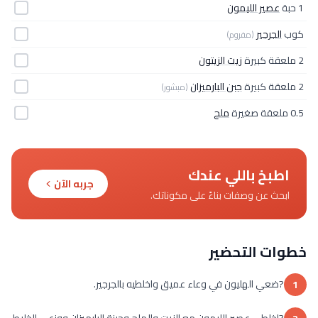
1 حبة
عصير الليمون
كوب
الجرجير
(مفروم)
2 ملعقة كبيرة
زيت الزيتون
2 ملعقة كبيرة
جبن البارميزان
(مبشور)
0.5 ملعقة صغيرة
ملح
اطبخ باللي عندك
جربه الآن
ابحث عن وصفات بناءً على مكوناتك.
خطوات التحضير
?ضعي الهليون في وعاء عميق واخلطيه بالجرجير.
1
?اخلطي عصير الليمون مع الزيت والملح وجبنة البارميزان ووزعي الخليط