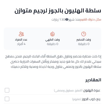
سلطة الهليون بالجوز لرجيم متوازن
منذ شهر
130 زيارات
سجّل دخولك للتقييم
وقت التحضير
وقت الطهي
عدد الافراد
0 دقيقة
0 دقيقة
4 أفراد
إذا كنت محتارة بتحضير وتناول طبق السلطة أثناء اتباعك للرجيم، فنحن بمطبخ
سيدتي نقدم لك كل ما هو جديد ومبتكر وبأقل السعرات الحرارية حضري
سلطة الهليون بالجوز وتمتعي بتناول وجبة لذيذة وصحية وتلائم حميتك
المقادير
عبوة
الهليون
(المفرز، مسلوق ومصفى)
ربع كوب
الجوز
(مفروم)