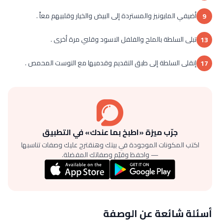
أضيفي المايونيز والمستردة إلى البيض والخيار وقلبيهم معاً .
9
تبلى السلطة بالملح والفلفل الاسود وقلبي مرة أخرى .
13
إنقلى السلطة إلى طبق التقديم وقدميها مع التوست المحمص .
17
جرّب ميزة «اطبخ بما عندك» في التطبيق
اكتب المكونات الموجودة في بيتك وهنقترح عليك وصفات تناسبها
— واحفظ وقيّم وصفاتك المفضلة.
أسئلة شائعة عن الوصفة