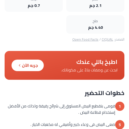
2.1 جم
0.7 جم
ملح
4.40 جم
المصدر:
CIQUAL
/
Open Food Facts
اطبخ باللي عندك
جربه الآن
ابحث عن وصفات بناءً على مكوناتك.
خطوات التحضير
قومى بتقطيع البيض المسلوق إلى شرائح رقيقة ولذلك من الأفضل
1
إستخدام قطاعة البيض .
ضعى البيض فى وعاء كبير وأضيفي له مكعبات الخيار .
5