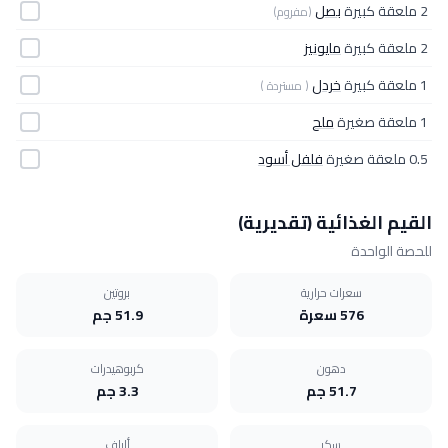
2 ملعقة كبيرة
بصل
(مفروم)
2 ملعقة كبيرة
مايونيز
1 ملعقة كبيرة
خردل
( مستردة )
1 ملعقة صغيرة
ملح
0.5 ملعقة صغيرة
فلفل أسود
القيم الغذائية (تقديرية)
للحصة الواحدة
سعرات حرارية
بروتين
576 سعرة
51.9 جم
دهون
كربوهيدرات
51.7 جم
3.3 جم
سكر
ألياف