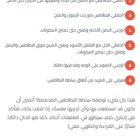
2
?اخلطي البطاطس مع زيت الزيتون والملح.
3
?وزعي البصل الأخضر وقلبي حتى تمتزج المكونات.
4
?اخلطي الخل مع الفلفل الأسود وصبي المزيج فوق البطاطس والبصل
5
وقلبي حتى تمتزج المكونات.
?وزعي الصنوبر على الوجه وقدميها دافئة.
6
تعرفي على المزيد من أطباق سلطة البطاطس:
8
هذا كل شيء لوصفة سلطة البطاطس المحمصة! أتمنى أن
تكون قد استمتعت بها وأن تجربها بنفسك. إذا قمت بذلك، فتأكد
من إخباري كيف سيظهر في التعليقات أدناه. كما هو الحال دائمًا،
شكرًا على القراءة والطهي معي!