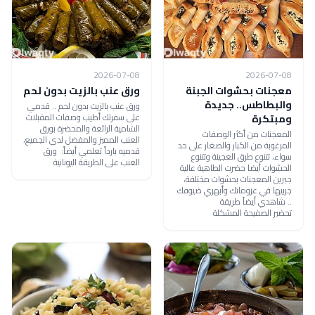
2026-07-08
2026-07-08
معجنات بحشوات الجبنة
ورق عنب بالزيت بدون لحم
والبطاطس.. جديدة
ورق عنب بالزيت بدون لحم .. قدمي
على سفرتك أطيب وصفات المقبلات
ومبتكرة
الشامية الرائعة والمحضرة بورق
المعجنات من أكثر الوصفات
العنب المميز والمفضل لدى الجميع،
المرغوبة من الكبار والصغار على حد
قدميه بارداً تعلمي أيضاً: ورق
سواء، تتنوع طرق العجينة وتتنوع
العنب على الطريقة اليونانية
الحشوات أيضا حضرت الطاهية عالية
جبرين المعجنات بحشوات مختلفة،
جربيها في عزوماتك وأبهري ضيوفك
.. شاهدي أيضاً طريقة
تحضير الصفيحة المشكلة