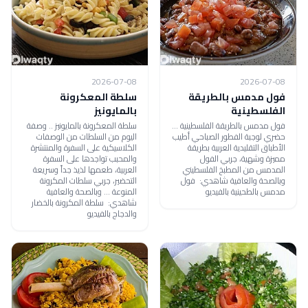
2026-07-08
2026-07-08
فول مدمس بالطريقة
سلطة المعكرونة
الفلسطينية
بالمايونيز
فول مدمس بالطريقة الفلسطينية ...
سلطة المعكرونة بالمايونيز .. وصفة
حضري لوجبة الفطور الصباحي أطيب
اليوم من السلطات من الوصفات
الأطباق التقليدية العربية بطريقة
الكلاسيكية على السفرة والمنتشرة
مميزة وشهية، جربي الفول
والمحبب تواجدها على السفرة
المدمس من المطبخ الفلسطيني
العربية، طعمها لذيذ جداً وسريعة
وبالصحة والعافية شاهدي: فول
التحضير، جربي سلطات المكرونة
مدمس بالطحينية بالفيديو
المنوعة ... وبالصحة والعافية
شاهدي: سلطة المكرونة بالخضار
والدجاج بالفيديو