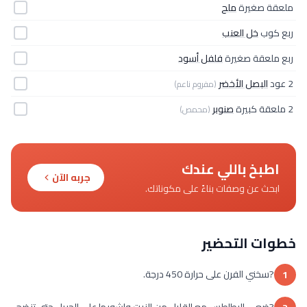
ملعقة صغيرة
ملح
ربع كوب
خل العنب
ربع ملعقة صغيرة
فلفل أسود
2 عود
البصل الأخضر
(مفروم ناعم)
2 ملعقة كبيرة
صنوبر
(محمص)
اطبخ باللي عندك
جربه الآن
ابحث عن وصفات بناءً على مكوناتك.
خطوات التحضير
?سخني الفرن على حرارة 450 درجة.
1
?ضعي البطاطس مع القليل من الزيت واشويها على الجريل حتى تنضج.