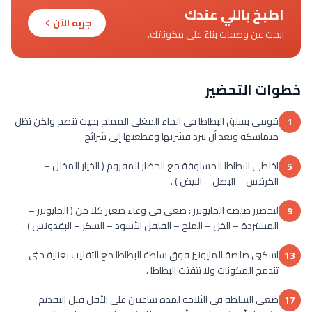
اطبخ باللي عندك
جربه الآن
ابحث عن وصفات بناءً على مكوناتك.
خطوات التحضير
قومى بسلق البطاطا فى الماء المغلى المملح بحيث تنضج ولكن تظل
1
متماسكة وبعد أن تبرد قشريها وقطعيها إلى شرائح .
اخلطى البطاطا المسلوقة مع الخضار المفروم ( الخيار المخلل –
5
الكرفس – البصل – البيض ) .
لتحضير صلصة المايونيز : ضعى فى وعاء صغير كلا من ( المايونيز –
9
المستردة – الخل – الملح – الفلفل الأسود – السكر – البقدونس ) .
اسكبى صلصة المايونيز فوق سلطة البطاطا مع التقليب بعناية حتى
13
تندمج المكونات ولا تتفتت البطاطا .
ضعى السلطة فى الثلاجة لمدة ساعتين على الأقل قبل التقديم
17