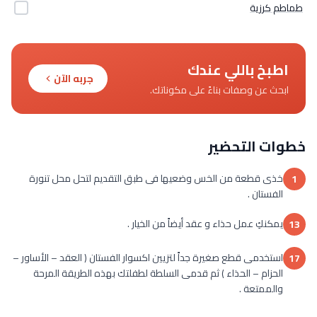
طماطم كرزية
اطبخ باللي عندك
جربه الآن
ابحث عن وصفات بناءً على مكوناتك.
خطوات التحضير
خذى قطعة من الخس وضعيها فى طبق التقديم لتحل محل تنورة
1
الفستان .
يمكنكِ عمل حذاء و عقد أيضاً من الخيار .
13
استخدمى قطع صغيرة جداً لتزيين اكسوار الفستان ( العقد – الأساور –
17
الحزام – الحذاء ) ثم قدمى السلطة لطفلتك بهذه الطريقة المرحة
والممتعة .