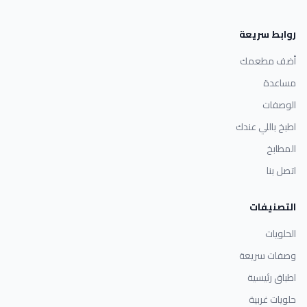
روابط سريعة
أضف مطعمك
مساعدة
الوصفات
اطبخ باللي عندك
المطابخ
اتصل بنا
التصنيفات
الحلويات
وصفات سريعة
اطباق رئيسية
حلويات غربية