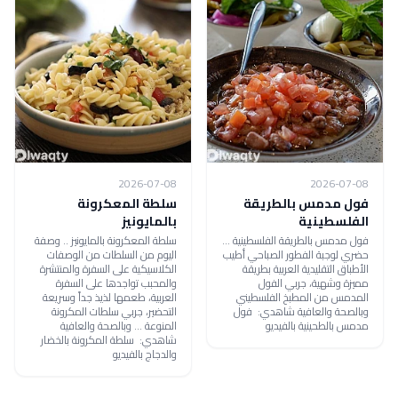
2026-07-08
2026-07-08
فول مدمس بالطريقة
سلطة المعكرونة
الفلسطينية
بالمايونيز
فول مدمس بالطريقة الفلسطينية ...
سلطة المعكرونة بالمايونيز .. وصفة
حضري لوجبة الفطور الصباحي أطيب
اليوم من السلطات من الوصفات
الأطباق التقليدية العربية بطريقة
الكلاسيكية على السفرة والمنتشرة
مميزة وشهية، جربي الفول
والمحبب تواجدها على السفرة
المدمس من المطبخ الفلسطيني
العربية، طعمها لذيذ جداً وسريعة
وبالصحة والعافية شاهدي: فول
التحضير، جربي سلطات المكرونة
مدمس بالطحينية بالفيديو
المنوعة ... وبالصحة والعافية
شاهدي: سلطة المكرونة بالخضار
والدجاج بالفيديو