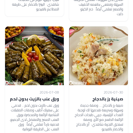
السهلة وتمتعي بطعمه الخفيف
شاهدي: البيتزا بالخضار على طريقة
والمميز تعلمي أيضاً: خبز الكيتو
المطاعم بالفيديو
دايت
2026-07-08
2026-07-30
صينية رز بالدجاج
ورق عنب بالزيت بدون لحم
صينية رز بالدجاج ... وصفة جديدة
ورق عنب بالزيت بدون لحم .. قدمي
وسهلة وسريعة نقدمها لك لوجبة
على سفرتك أطيب وصفات المقبلات
الغداء الرئيسية، جربي طبخات الدجاج
الشامية الرائعة والمحضرة بورق
الرائعة الطعم مع الأرز، وصفة
العنب المميز والمفضل لدى الجميع،
تستحق التجربة شاهدي: أرز بالدجاج
قدميه بارداً تعلمي أيضاً: ورق
والخضار بالفيديو
العنب على الطريقة اليونانية