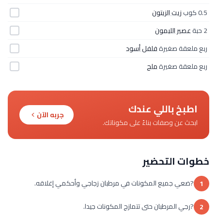
0.5 كوب
زيت الزيتون
2 حبة
عصير الليمون
ربع ملعقة صغيرة
فلفل أسود
ربع ملعقة صغيرة
ملح
اطبخ باللي عندك
جربه الآن
ابحث عن وصفات بناءً على مكوناتك.
خطوات التحضير
?ضعي جميع المكونات في مرطبان زجاجي وأحكمي إغلاقه.
1
?رجي المرطبان حتى تتمازج المكونات جيدا.
2