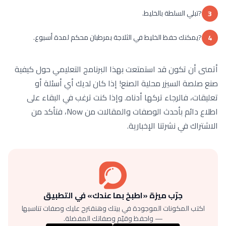
?تبلي السلطة بالخليط.
3
?يمكنك حفظ الخليط في الثلاجة بمرطبان محكم لمدة أسبوع.
4
أتمنى أن تكون قد استمتعت بهذا البرنامج التعليمي حول كيفية
صنع صلصة السيزر محلية الصنع! إذا كان لديك أي أسئلة أو
تعليقات، فالرجاء تركها أدناه. وإذا كنت ترغب في البقاء على
اطلاع دائم بأحدث الوصفات والمقالات من Now، فتأكد من
الاشتراك في نشرتنا الإخبارية.
جرّب ميزة «اطبخ بما عندك» في التطبيق
اكتب المكونات الموجودة في بيتك وهنقترح عليك وصفات تناسبها
— واحفظ وقيّم وصفاتك المفضلة.