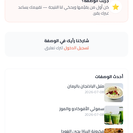
جرّبت الوصفة؟
⭐
كن أول من يقيّمها ويحكي لنا النتيجة — تقييمك يساعد
غيرك يقرر.
شاركنا رأيك في الوصفة
تسجيل الدخول
لترك تعليق.
أحدث الوصفات
متبل الباذنجان بالرمان
2026-07-08
سموثي الأفوكادو والموز
2026-07-08
مكرونة البيتزا بجبن الغودا