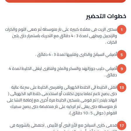
خطوات التحضير
سخنى الزيت فى مقلاة كبيرة على نار متوسطة ثم ضعى الثوم والكرات
1
والزنجبيل ويطهى لمدة 3 : 4 دقائق مع التحريك باستمرار حتى يلين
الكرات .
أضيفي السبانخ والكارى وقلبيها لمدة 3 : 4 دقائق .
5
أضيفي حليب جوزالهند والسكر والملح وانتظرى ليغلى الخليط لمدة 4
9
دقائق .
انقلى الخليط الى الخلاط الكهربائى واهرسى الخليط على سرعة عالية
13
حتى يصبح ناعم تماما بدون تكتلات أو استخدمى خلاط اليد الكهربائى (
الهاند بليندر ) ثم قومى بتسخين الخليط مرة أخرى مع إضافة النشا على
نار متوسطة حتى يغلى ثم اتركيه على نار منخفضة حتى يصبح سميك
القوام ( حوالى 5 : 10 دقائق ).
قدمى كارى السبانخ مع الأرز البنى أو الأبيض , احتفظى بالشوربة فى
17