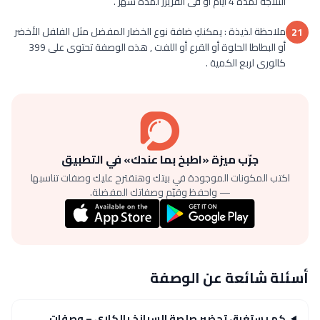
الثلاجة لمدة 4 أيام أو فى الفريزر لمدة شهر .
ملاحظة لذيذة : يمكنكِ ضافة نوع الخضار المفضل مثل الفلفل الأخضر
21
أو البطاطا الحلوة أو القرع أو اللفت , هذه الوصفة تحتوى على 399
كالورى لربع الكمية .
جرّب ميزة «اطبخ بما عندك» في التطبيق
اكتب المكونات الموجودة في بيتك وهنقترح عليك وصفات تناسبها
— واحفظ وقيّم وصفاتك المفضلة.
أسئلة شائعة عن الوصفة
كم يستغرق تحضير صلصة السبانخ بالكارى – وصفات