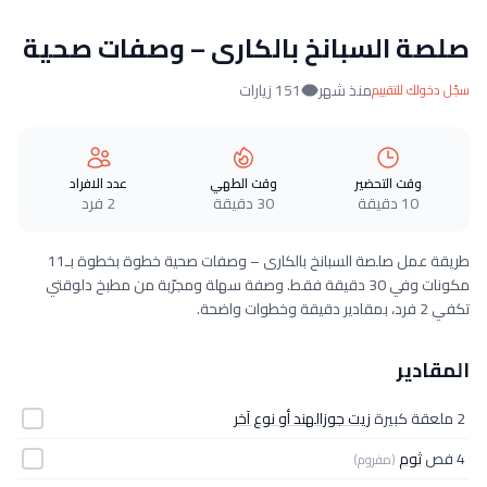
صلصة السبانخ بالكارى – وصفات صحية
منذ شهر
151 زيارات
سجّل دخولك للتقييم
وقت التحضير
وقت الطهي
عدد الافراد
10 دقيقة
30 دقيقة
2 فرد
طريقة عمل صلصة السبانخ بالكارى – وصفات صحية خطوة بخطوة بـ11
مكونات وفي 30 دقيقة فقط. وصفة سهلة ومجرّبة من مطبخ دلوقتي
تكفي 2 فرد، بمقادير دقيقة وخطوات واضحة.
المقادير
2 ملعقة كبيرة
زيت جوزالهند أو نوع آخر
4 فص
ثوم
(مفروم)