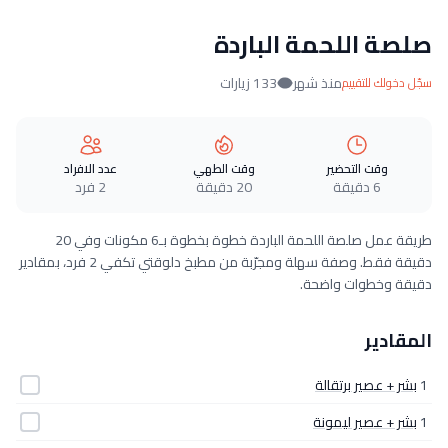
صلصة اللحمة الباردة
منذ شهر
133 زيارات
سجّل دخولك للتقييم
وقت التحضير
وقت الطهي
عدد الافراد
6 دقيقة
20 دقيقة
2 فرد
طريقة عمل صلصة اللحمة الباردة خطوة بخطوة بـ6 مكونات وفي 20
دقيقة فقط. وصفة سهلة ومجرّبة من مطبخ دلوقتي تكفي 2 فرد، بمقادير
دقيقة وخطوات واضحة.
المقادير
1
بشر + عصير برتقالة
1
بشر + عصير ليمونة