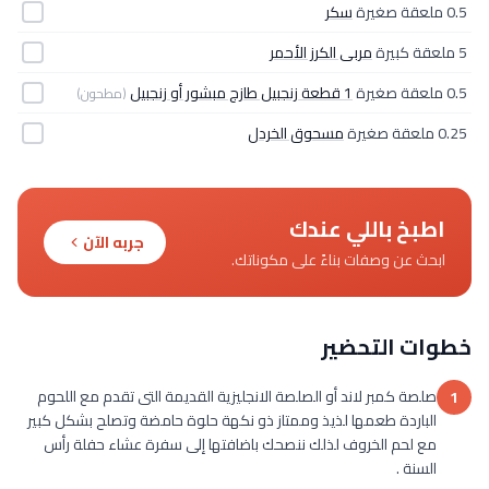
0.5 ملعقة صغيرة
سكر
5 ملعقة كبيرة
مربى الكرز الأحمر
0.5 ملعقة صغيرة
1 قطعة زنجبيل طازج مبشور أو زنجبيل
(مطحون)
0.25 ملعقة صغيرة
مسحوق الخردل
اطبخ باللي عندك
جربه الآن
ابحث عن وصفات بناءً على مكوناتك.
خطوات التحضير
صلصة كمبر لاند أو الصلصة الانجليزية القديمة التى تقدم مع اللحوم
1
الباردة طعمها لذيذ وممتاز ذو نكهة حلوة حامضة وتصلح بشكل كبير
مع لحم الخروف لذلك ننصحك باضافتها إلى سفرة عشاء حفلة رأس
السنة .