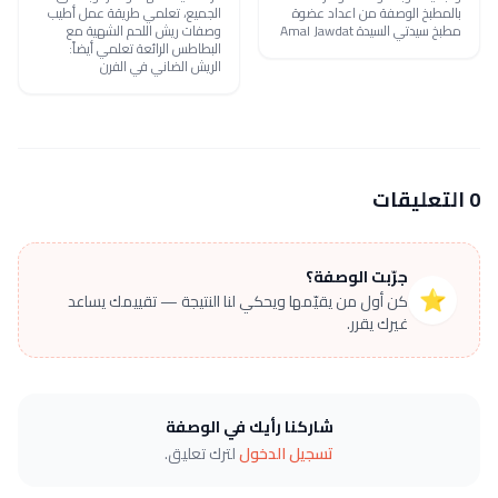
بالمطبخ الوصفة من اعداد عضوة
الجميع، تعلمي طريقة عمل أطيب
مطبخ سيدتي السيدة Amal Jawdat
وصفات ريش اللحم الشهية مع
البطاطس الرائعة تعلمي أيضاً:
الريش الضاني في الفرن
0 التعليقات
جرّبت الوصفة؟
⭐
كن أول من يقيّمها ويحكي لنا النتيجة — تقييمك يساعد
غيرك يقرر.
شاركنا رأيك في الوصفة
تسجيل الدخول
لترك تعليق.