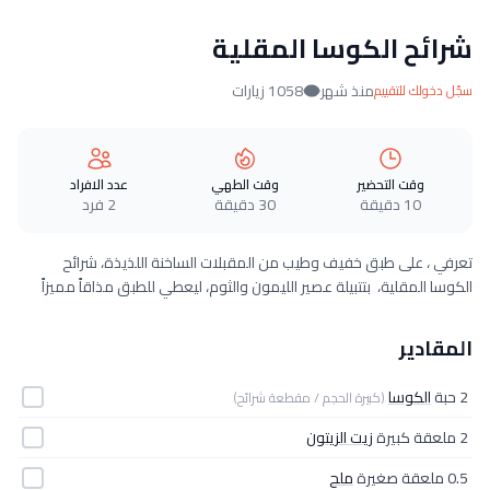
شرائح الكوسا المقلية
منذ شهر
1058 زيارات
سجّل دخولك للتقييم
وقت التحضير
وقت الطهي
عدد الافراد
10 دقيقة
30 دقيقة
2 فرد
تعرفي ، على طبق خفيف وطيب من المقبلات الساخنة اللذيذة، شرائح
الكوسا المقلية، بتتبيلة عصير الليمون والثوم، ليعطي للطبق مذاقاً مميزاً
المقادير
2 حبة
الكوسا
(كبيرة الحجم / مقطعة شرائح)
2 ملعقة كبيرة
زيت الزيتون
0.5 ملعقة صغيرة
ملح