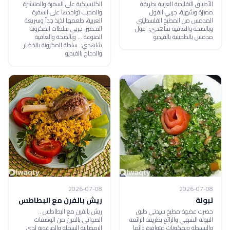
الأطباق التقليدية العربية بطريقة
الكلاسيكية على السفرة والمنتشرة
مميزة وشهية، جربي الفول
والمحبب تواجدها على السفرة
المدمس من المطبخ الفلسطيني
العربية، طعمها لذيذ جداً وسريعة
وبالصحة والعافية شاهدي: فول
التحضير، جربي سلطات المكرونة
مدمس بالطحينية بالفيديو
المنوعة ... وبالصحة والعافية
شاهدي: سلطة المكرونة بالخضار
والدجاج بالفيديو
2026-07-08
2026-07-08
تبولة
ريش بالفرن مع البطاطس
حضرت عضوة مطبخ سيدتي طبق
ريش بالفرن مع البطاطس ..
التبولة الشهي والرائع بطريقة الرائعة
الصواني بالفرن من الوصفات
والبسيطة وبمكونات متوافرة دائما
الرمضانية السهلة والمرغوبة لدى