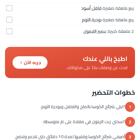
ربع ملعقة صغيرة
فلفل أسود
ربع ملعقة صغيرة
بودرة الثوم
2 ملعقة كبيرة
عصير الليمون
اطبخ باللي عندك
جربه الآن
ابحث عن وصفات بناءً على مكوناتك.
خطوات التحضير
?تبلي شرائح الكوسا بالملح والفلفل وبودرة الثوم.
1
?سخني زيت الزيتون في مقلاة على نار متوسطة.
2
أضيفي شرائح الكوسا وقلبيها لمدة 10 دقائق حتى تتحمر وتنضج.
3