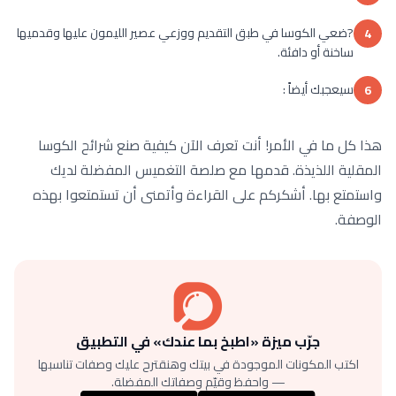
?ضعي الكوسا في طبق التقديم ووزعي عصير الليمون عليها وقدميها
4
ساخنة أو دافئة.
سيعجبك أيضاً :
6
هذا كل ما في الأمر! أنت تعرف الآن كيفية صنع شرائح الكوسا
المقلية اللذيذة. قدمها مع صلصة التغميس المفضلة لديك
واستمتع بها. أشكركم على القراءة وأتمنى أن تستمتعوا بهذه
الوصفة.
جرّب ميزة «اطبخ بما عندك» في التطبيق
اكتب المكونات الموجودة في بيتك وهنقترح عليك وصفات تناسبها
— واحفظ وقيّم وصفاتك المفضلة.