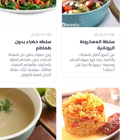
2026-07-08
2026-07-08
سلطة المعكرونة
سلطه خضراء بدون
اليونانية
طماطم
من أشهر أطباق السلطات
زيني سفرتك بطبق من السلطة
وأكثرها رغبة، إنها سهلة التحضير
الخضراء بدون طماطم المليئة
وسريعة، جربيها وأخبرينا هل
بالمكونات والعناصر المفيدة
أعجبتكِ؟
لعائلتك. سيعجبك أيضًا: سلطه
البرغل الغنية بالبروتين