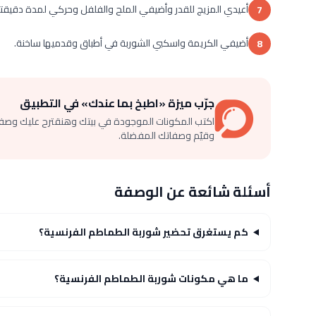
أعيدي المزيج للقدر وأضيفي الملح والفلفل وحركي لمدة دقيقتي
7
أضيفي الكريمة واسكبي الشوربة في أطباق وقدميها ساخنة.
8
جرّب ميزة «اطبخ بما عندك» في التطبيق
اكتب المكونات الموجودة في بيتك وهنقترح عليك وصف
وقيّم وصفاتك المفضلة.
أسئلة شائعة عن الوصفة
كم يستغرق تحضير شوربة الطماطم الفرنسية؟
ما هي مكونات شوربة الطماطم الفرنسية؟