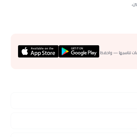
ن.
ات تناسبها — واحفظ