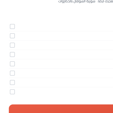
جبك أيضًا: شوربة الشوفان بالخضروات