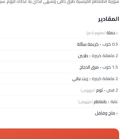
شوربة الطماطم الفرنسية طبق دافئ وشهي أبدأي به غدائك اليوم. سيع
المقادير
- بصلة
(مفروم ناعم)
0.5 كوب
- كريمة سائلة
2 ملعقة كبيرة
- طحين
1.5 كوب
- مرق الدجاج
2 ملعقة كبيرة
- زيت نباتي
2 فص
- ثوم
(مهروس)
علبة
- طماطم
(مهروس)
- ملح وفلفل