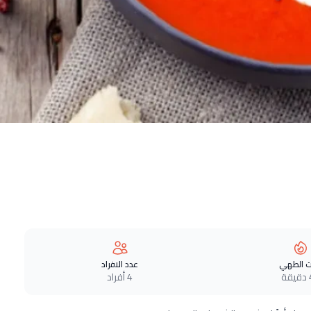
 الطهي
عدد الافراد
ة
4 أفراد