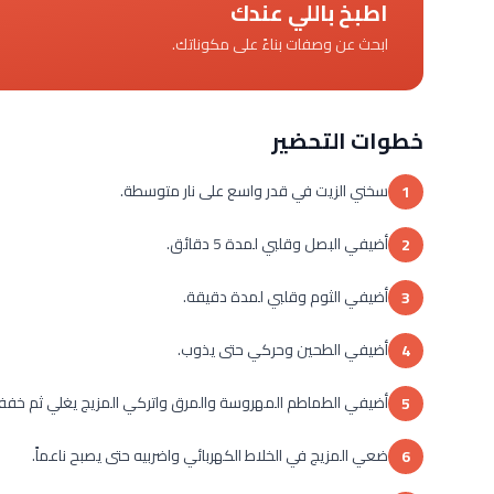
اطبخ باللي عندك
ابحث عن وصفات بناءً على مكوناتك.
خطوات التحضير
سخني الزيت في قدر واسع على نار متوسطة.
1
أضيفي البصل وقلبي لمدة 5 دقائق.
2
أضيفي الثوم وقلبي لمدة دقيقة.
3
أضيفي الطحين وحركي حتى يذوب.
4
أضيفي الطماطم المهروسة والمرق واتركي المزيج يغلي ثم خففي النار وحركي بين ا
5
ضعي المزيج في الخلاط الكهربائي واضربيه حتى يصبح ناعماً.
6