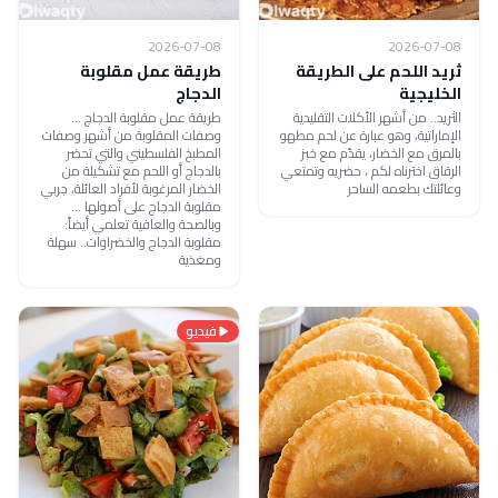
2026-07-08
2026-07-08
ثريد اللحم على الطريقة
طريقة عمل مقلوبة
الخليجية
الدجاج
الثريد.. من أشهر الأكلات التقليدية
طريقة عمل مقلوبة الدجاج ...
الإماراتية، وهو عبارة عن لحم مطهو
وصفات المقلوبة من أشهر وصفات
بالمرق مع الخضار، يقدّم مع خبز
المطبخ الفلسطيني والتي تحضر
الرقاق اخترناه لكم ، حضريه وتمتعي
بالدجاج أو اللحم مع تشكيلة من
وعائلتك بطعمه الساحر
الخضار المرغوبة لأفراد العائلة، جربي
مقلوبة الدجاج على أصولها ...
وبالصحة والعافية تعلمي أيضاً:
مقلوبة الدجاج والخضراوات.. سهلة
ومغذية
فيديو