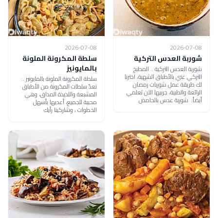
2026-07-08
2026-07-08
شوربة العدس التركية
سلطة المكرونة الملونة
بالمايونيز
شوربة العدس التركية .. المطبخ
التركي غني بالأطباق الشهية، اخترنا
سلطة المكرونة الملونة بالمايونيز ..
لك طريقة عمل شوربات رمضان
تعدّ سلطات المكرونة من الأطباق
الرائعة والطيبة، جربيها الآن تعلمي
المشبعة واللذيذة المذاق، وهي
أيضاً: شوربة عدس بالحامض
محببة للجميع، أعديها بأسهل
الخطوات ، وشاركينا رأيك