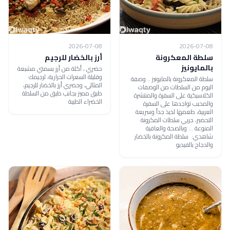
2026-07-08
2026-07-08
سلطة المعكرونة
أرز بالخضار للرجيم
بالمايونيز
حضري ، أكلة من أرز بسمتي مشبعة
وقليلة السعرات الحرارية، لرجيمك
سلطة المعكرونة بالمايونيز .. وصفة
المثالي، وحضري أرز بالخضار للرجيم،
اليوم من السلطات من الوصفات
طبق مميز بجانب طبق من السلطة
الكلاسيكية على السفرة والمنتشرة
الخضراء الطيبة
والمحبب تواجدها على السفرة
العربية، طعمها لذيذ جداً وسريعة
التحضير، جربي سلطات المكرونة
المنوعة ... وبالصحة والعافية
شاهدي: سلطة المكرونة بالخضار
والدجاج بالفيديو