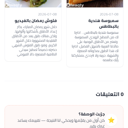
2026-07-08
2026-07-08
سمبوسة هندية
فتوش رمضان بالفيديو
بالبطاطس
خلال شهر رمضان المبارك، يكثر
إعداد الأطباق بأشكالها وألوانها،
سمبوسة هندية بالبطاطس .. اخترنا
ولكن هنالك طبق يعد من الأطباق
لك من المطبخ الهندي السمبوسة
التقليدية المشهورة خلال الشهر
وتعتبر من الأطباق اليومية على
الكريم، وهو طبق الفتوش الشهي
مائدتنا العربية بالشهل الفضيل، اخترنا
حضرته خصيصاً لمطبخ سيدتي
لك هذا الطبق بمكوناته المميزة
الطاهية المتميزة دالا الفيومي
والشهية، جربيه ولا تترددي بمشاركتنا
رأيك بطعمه
0 التعليقات
جرّبت الوصفة؟
⭐
كن أول من يقيّمها ويحكي لنا النتيجة — تقييمك يساعد
غيرك يقرر.