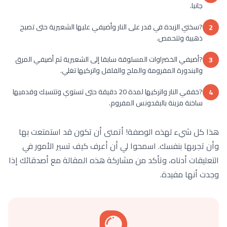
جانبا.
?سخني الزبدة في قدر على النار وأضيفي عليها الشعيرية حتى تصبح
2
ذهبية وتتحمص.
?أضيفي الخضراوات المسلوقة سابقا إلى الشعيرية ثم أضيفي المرق
3
والبندورة المفرومة والملح والفلفل واتركيها تغلي.
?خففي النار واتركيها لمدة 20 دقيقة حتى تستوي وتتسبك وقدميها
4
ساخنة مزينة بالبقدونس المفروم.
هذا كل شيء لهذه الوصفة! أتمنى أن تكون قد استمتعت بها
وأن تجربها بنفسك. اسمحوا لي أن أعرف كيف تسير الأمور في
التعليقات أدناه، وتأكد من مشاركة هذه المقالة مع أصدقائك إذا
وجدت أنها مفيدة.