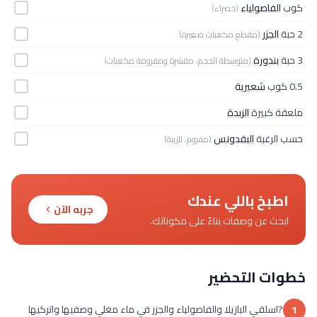
كوب
الفاصولياء
(خضراء)
2 حبة
الجزر
(مقطع مكعبات صغيرة)
3 حبة
بندورة
(متوسطة الحجم، مقشرة ومفرومة مكعبات)
0.5 كوب
شعيرية
ملعقة كبيرة
الزبدة
حسب الرغبة
البقدونس
(مفروم، للزينة)
اطبخ باللي عندك
جربه الآن
ابحث عن وصفات بناءً على مكوناتك.
خطوات التحضير
?اسلقي البازيلا والفاصولياء والجزر في ماء مغلي وصفيها واتركيها
1