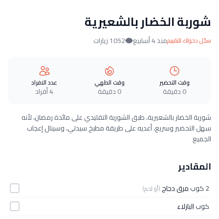
شوربة الخضار بالشعيرية
منذ 4 أسابيع
1052 زيارات
سجّل دخولك للتقييم
وقت التحضير
وقت الطهي
عدد الافراد
0 دقيقة
0 دقيقة
4 أفراد
شوربة الخضار بالشعيرية، طبق الشوربة التقليدي على مائدة رمضان، لأنه
سهل التحضير وسريع، أعديه على طريقة مطبخ سيدتي، وسينال إعجاب
الجميع
المقادير
2 كوب
مرق دجاج
(أو لحم)
كوب
البازلاء