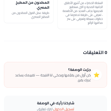
المطحون من المطبخ
السلطة الخضراء من أشهر الأطباق
الجانبية الصحية و التي نستطيع
المصري
تقديمها بجانب العديد من الأطعمة
طريقة عمل الفول المطحون من
، تعرفي على طريقة تحضيرها في
المطبخ المصري
خطوات بسيطة وتعرفي على سر
مذاقها الرائع
0 التعليقات
جرّبت الوصفة؟
⭐
كن أول من يقيّمها ويحكي لنا النتيجة — تقييمك يساعد
غيرك يقرر.
شاركنا رأيك في الوصفة
تسجيل الدخول
لترك تعليق.