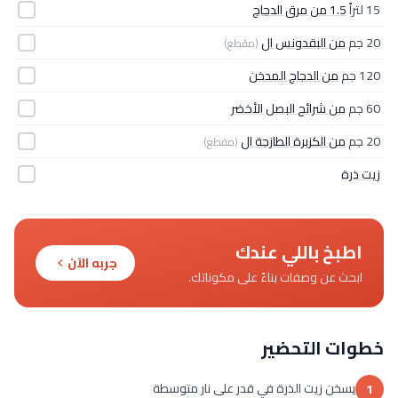
15 لتراً
1.5 من مرق الدجاج
20 جم
من البقدونس ال
(مقطع)
120 جم
من الدجاج المدخن
60 جم
من شرائح البصل الأخضر
20 جم
من الكزبرة الطازجة ال
(مقطع)
زيت ذرة
اطبخ باللي عندك
جربه الآن
ابحث عن وصفات بناءً على مكوناتك.
خطوات التحضير
يسخن زيت الذرة في قدر على نار متوسطة
1