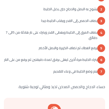
يشوح به البصل والدجاج حتى يذبل الخليط
2
يضاف الحمص إلى القدر ويقلب الخليط جيدا
3
يضاف المرق إلى الخليط ويغطى القدر ويترك على نار هادئة من 5الى 7
4
دقائق
يرفع الغطاء ثم تضاف الكزبرة والبصل الأخضر
5
يترك الخليط مرة أخرى ليغلى برفق لمدة دقيقتين ثم يرفع من على النار
6
يتم وضع الخليط في وعاء للتقديم
7
حساء الدجاج والحمص المدخن لذيذ ومثالي لوجبة شتوية.