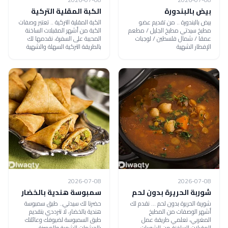
بيض بالبندورة
الكبة المقلية التركية
بيض بالبندورة .. من تقديم عضو
الكبة المقلية التركية .. تعتبر وصفات
مطبخ سيدتي مطبخ الجليل / مطعم
الكبة من أشهر المقبلات الساخنة
عمقا / شمال فلسطين / لوجبات
المحببة على السفرة، نقدمها لك
الإفطار الشهية
بالطريقة التركية السهلة والشهية
2026-07-08
2026-07-08
شوربة الحريرة بدون لحم
سمبوسة هندية بالخضار
شوربة الحريرة بدون لحم ... نقدم لك
حضرنا لك سيدتي.. طبق سمبوسة
أشهر الوصفات من المطبخ
هندية بالخضار، لا تترددي بتقديم
المغربي، تعلمي طريقة عمل
طبق السمبوسة لضيوفك وعائلتك
المقبلات الساخنة من الشوربات
بالحشوات الشهية والمميزة..