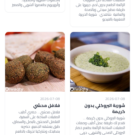
الرائعة الطعم بدون لحم، جربيها على
وأبهريهم بطعمها الشهي والمميز
طريقة مطبخ سيدتي وبالصحة
والعافية شاهدي: شوربة الحريرة
المغربية بالفيديو
2026-07-08
2026-07-08
شوربة البروكلي بدون
فلافل محشي
كريمة
فلافل محشي .. حضري أطيب
المقبلات الساخنة على السفرة،
شوربة البروكلي بدون كريمة ...
الفلافل المحشي بالبصل والسماق،
نقدم لك طريقة عمل أطيب وصفات
طبق يعشقه الجميع، حضريه
المقبلات الساخنة الرائعة بطعم خضار
بمطبخك وشاركينا تجربتك بالطعم
البروكلي الصحي والشهي، جربي