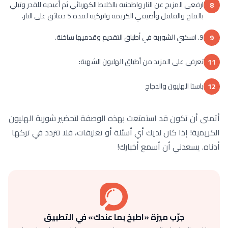
ارفعي المزيج عن النار واطحنيه بالخلاط الكهربائي ثم أعيديه للقدر وتبلي
8
بالملح والفلفل وأضيفي الكريمة واتركيه لمدة 5 دقائق على النار.
9. اسكبي الشوربة في أطباق التقديم وقدميها ساخنة.
9
تعرفي على المزيد من أطباق الهليون الشهية:
11
باستا الهليون والدجاج
12
أتمنى أن تكون قد استمتعت بهذه الوصفة لتحضير شوربة الهليون
الكريمية! إذا كان لديك أي أسئلة أو تعليقات، فلا تتردد في تركها
أدناه. يسعدني أن أسمع أخبارك!
جرّب ميزة «اطبخ بما عندك» في التطبيق