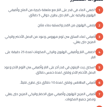
?ضعي الماء في قدر على النار مع ملعقة كبيرة من الملح وأضيفي
1
الهليون واتركيه على النار حتى يطرى حوالي 5 دقائق.
ارفعي الهليون من القدر واغسليه بماء مثلج.
2
أضيفي لماء السلق سن ثوم مهروس وعود من البصل الأخضر واتركي
3
المزيج حتى يغلي.
?خففي النار وأضيفي الهليون واتركي المكونات لمدة 25 دقيقة على
4
النار.
?سخني زيت الزيتون في قدر آخر على النار وأضيفي سن الثوم الآخر وعود
5
البصل الأخضر الآخر وقلبي لمدة خمس دقائق.
أضيفي البطاطس وقلبي لمدة 10 دقائق حتى تطرى قليلاً.
6
أضيفي المزيج للهليون وأضيفي مرق الخضار واتركي المزيج حتى يغلي
7
وتنضج جميع المكونات.