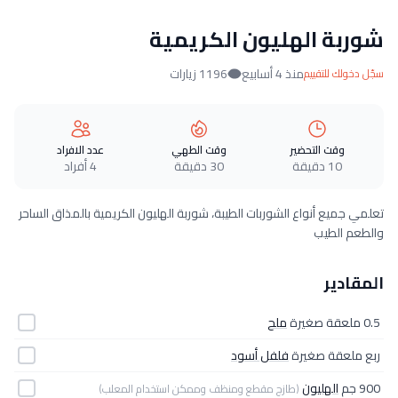
شوربة الهليون الكريمية
منذ 4 أسابيع
1196 زيارات
سجّل دخولك للتقييم
وقت التحضير
وقت الطهي
عدد الافراد
10 دقيقة
30 دقيقة
4 أفراد
تعلمي جميع أنواع الشوربات الطيبة، شوربة الهليون الكريمية بالمذاق الساحر
والطعم الطيب
المقادير
0.5 ملعقة صغيرة
ملح
ربع ملعقة صغيرة
فلفل أسود
900 جم
الهليون
(طازج مقطع ومنظف وممكن استخدام المعلب)