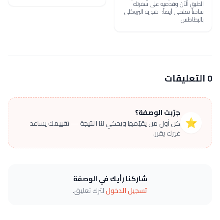
الطبق الآن وقدميه على سفرتك
ساخناً تعلمي أيضاً: شوربة البروكلي
بالبطاطس
0 التعليقات
جرّبت الوصفة؟
⭐
كن أول من يقيّمها ويحكي لنا النتيجة — تقييمك يساعد
غيرك يقرر.
شاركنا رأيك في الوصفة
تسجيل الدخول
لترك تعليق.