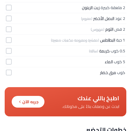
2 ملعقة كبيرة
زيت الزيتون
2 عود
البصل الأخضر
(مفروم)
2 فص
الثوم
(مهروس)
1 حبة
البطاطس
(مقشرة ومفرومة مكعبات صغيرة)
0.5 كوب
كريمة
(سائلة)
5 كوب
الماء
كوب
مرق خضار
اطبخ باللي عندك
جربه الآن
ابحث عن وصفات بناءً على مكوناتك.
خطوات التحضير